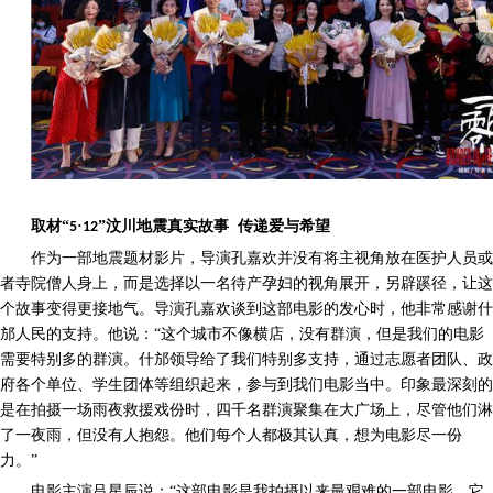
取材
“
·
”汶川地震真实故事 传递爱与希望
5
12
作为一部地震题材影片，导演孔嘉欢并没有将主视角放在医护人员或
者寺院僧人身上，而是选择以一名待产孕妇的视角展开，另辟蹊径，让这
个故事变得更接地气。导演孔嘉欢谈到这部电影的发心时，他非常感谢什
邡人民的支持。他说：
“这个城市不像横店，没有群演，但是我们的电影
需要特别多的群演。什邡领导给了我们特别多支持，通过志愿者团队、政
府各个单位、学生团体等组织起来，参与到我们电影当中。印象最深刻的
是在拍摄一场雨夜救援戏份时，四千名群演聚集在大广场上，尽管他们淋
了一夜雨，但没有人抱怨。他们每个人都极其认真，想为电影尽一份
力。”
电影主演吕星辰说：
“这部电影是我拍摄以来最艰难的一部电影，它