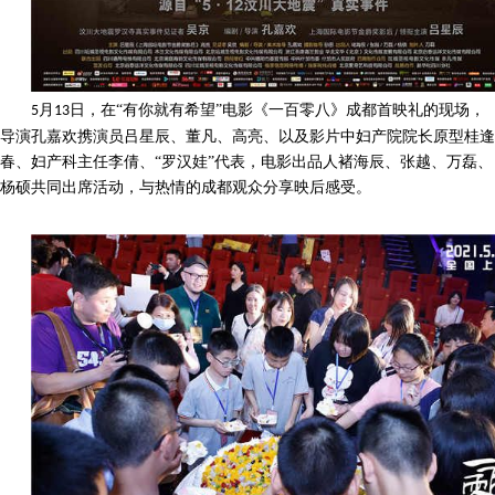
月
日，在“有你就有希望”电影《一百零八》成都首映礼的现场，
5
13
导演孔嘉欢携演员吕星辰、董凡、高亮、以及影片中妇产院院长原型桂逢
春、妇产科主任李倩、“罗汉娃”代表，电影出品人褚海辰、张越、万磊、
杨硕共同出席活动，与热情的成都观众分享映后感受。