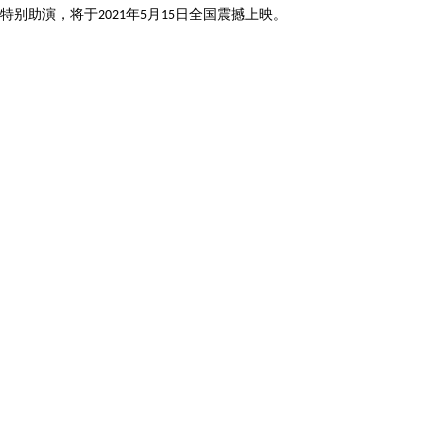
特别助演，
将
于
年
月
日全国震撼上映。
2021
5
15