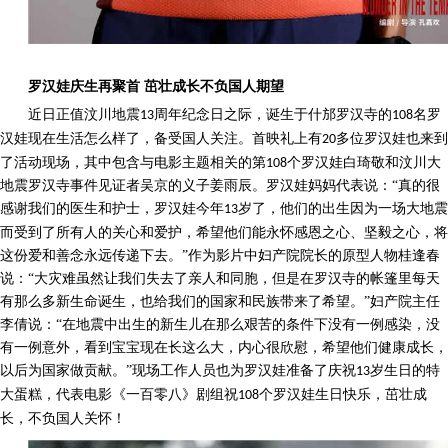
罗汉娃庆生再聚首
茁壮成长不负国人期望
近日正值汶川地震
周年纪念日之际，诞生于什邡罗汉寺的
名罗
13
108
汉娃现在生活怎么样了，备受国人关注。首映礼上有
多位罗汉娃也来到
20
了活动现场，其中包含与电影主题相关的第
个罗汉娃白琦敬和汶川大
108
地震罗汉寺事件见证者吴京的义子姜雨辰。罗汉娃妈妈代表说：
“真的很
感谢我们的医生和护士，罗汉娃今年
岁了，他们的出生因为一场大地震
13
而受到了所有人的关心和爱护，希望他们能永怀感恩之心、坚毅之心，将
这份爱和善念永远传递下去。”作为影片中妇产院院长的原型人物桂逢春
说：“大灾难虽然让我们失去了亲人和同胞，但是在罗汉寺的帐篷里每天
有那么多新生命诞生，也给我们的国家和民族带来了希望。”妇产院主任
李倩说：“在地震中出生的新生儿在那么艰苦的条件下没有一例感染，没
有一例意外，看到宝宝现在长这么大，内心很欣慰，希望他们健康成长，
以后为国家做贡献。”现场工作人员也为罗汉娃准备了庆祝
岁生日的特
13
大蛋糕，代表电影《一百零八》剧组祝
个罗汉娃生日快乐，茁壮成
108
长，不负国人关怀！