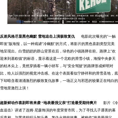
反差风格尽显黑色幽默 雪地追击上演极致复仇
电影此次曝光的“一触
即发”版海报，以一种戏谑“冷幽默”的方式，将影片的黑色喜剧类型完美
地呈现出。白雪皑皑的群山背景在后，绿色的小镇路牌在前。路牌上“欢
迎来到基欧镇”的标语，显示着这是一个北欧的滑雪小镇，海报中央参天
的枯木尖上，竟然穿插着一辆小轿车，与“安全驾驶”的路牌形成鲜明对
比，给人以强烈的视觉冲击感。在这个表面看似宁静祥和的滑雪圣地，底
下却暗含着汹涌激烈的极致复仇故事，一场正义与邪恶的较量正在纯白的
雪地里激烈上演！
超新鲜动作喜剧即将来袭 “地表最强父亲”打造最受期待爽片
影片《冷
血追击》讲述了连姆·尼森饰演的年度荣誉市民，为了寻找儿子遇害的幕
后真相，与黑道组织斗智斗勇、复仇火拼的故事。被称作“地表最强父