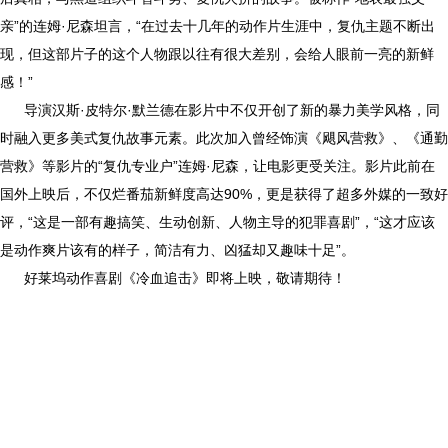
亲”的连姆·尼森坦言，“在过去十几年的动作片生涯中，复仇主题不断出
现，但这部片子的这个人物跟以往有很大差别，会给人眼前一亮的新鲜
感！”
导演汉斯·皮特尔·默兰德在影片中不仅开创了新的暴力美学风格，同
时融入更多美式复仇故事元素。此次加入曾经饰演《飓风营救》、《通勤
营救》等影片的“复仇专业户”连姆·尼森，让电影更受关注。影片此前在
国外上映后，不仅烂番茄新鲜度高达90%，更是获得了超多外媒的一致好
评，“这是一部有趣搞笑、生动创新、人物主导的犯罪喜剧”，“这才应该
是动作爽片该有的样子，简洁有力、凶猛却又趣味十足”。
好莱坞动作喜剧《冷血追击》即将上映，敬请期待！