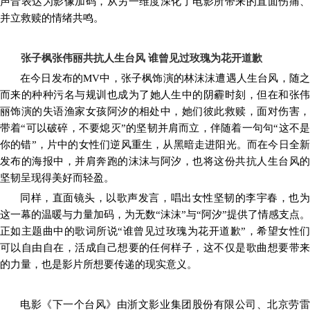
声音表达为影像加码，从另一维度深化了电影所带来的直面伤痛、
并立救赎的情绪共鸣。
张子枫张伟丽共抗人生台风
谁曾见过
玫瑰为花开道歉
在今日发布的
MV中，张子枫饰演的林沫沫遭遇
人生台风
，随
而来的种种
污名与规训
也成为了她人生中的阴霾时刻，但在和张
丽饰演的失语渔家女孩阿汐的相处中，她们彼此救赎，面对伤害，
带着
“可以破碎，不要熄灭”的坚韧并肩而立，伴随着一句句“这不
你的错”，
片中的女性
们逆风重生，从黑暗走进阳光。
而在今日全
发布的海报中，并肩奔跑的沫沫与阿汐，也将这份共抗人生台风的
坚韧呈现得美好而轻盈。
同样，
直面镜头，以歌声发言，唱出女性坚韧的李宇春，也
这一幕的温暖与力量加码，为无数
“沫沫”与“阿汐”提供了情感支点。
正如
主题曲中的歌词所说
“
谁曾见过玫瑰
为花开道歉
”，
希望女性
可以自由自在，活成自己想要的任何样子，
这
不仅是歌曲想要带
的力量，
也是影片所想要传递的现实意义。
电影《下一个台风》由浙文影业集团股份有限公司、北京劳雷