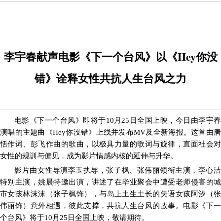
李宇春献声电影《下一个台风》以《Hey你没
错》诠释女性共抗人生台风之力
电影《下一个台风》即将于
10
月
25
日
全国
上映，今日由李宇
演唱的主题曲《
Hey你没错》上线并发布MV
及全新海报
。这首由
恬作词、彭飞作曲的歌曲，以极具力量的歌词与旋律，直面社会对
女性的规训与偏见，成为影片情感内核的延伸与升华。
影片由女性导演李玉执导，张子枫、张伟丽领衔主演，李心洁
特别主演，姚晨特邀出演，讲述了
在毕业聚会中遭受老师侵害的
市女孩林沫沫
（张子枫饰），与岛上土生土长的失语女孩阿汐（
伟丽饰）意外相遇，彼此支撑，共
抗
人生台风的故事。电影《下
个台风》将于
10
月
25
日全国上映，敬请期待。