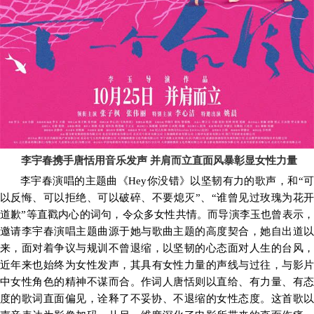
李宇春携手唐恬
用
音乐发声
并肩而立直面风暴彰显女性力量
李宇春演唱的主题曲《
Hey你没错》
以
坚韧有力的歌声，和
“
以反悔、可以拒绝、可以破碎、不要熄灭”、“谁曾见过玫瑰为花开
道歉”等
直戳内心的
词句
，
令众多女性共情。
而导演李玉也曾表示
邀请
李宇春演唱主题曲源于她与歌曲主题的高度契合
，
她
自出道
来
，
面对着争议与规训不曾退缩，
以坚韧的心态面对人生的台风
近年来也始终为女性发声，
其具有女性力量的声线与过往，与影
中女性角色的精神不谋而合。作词人唐恬则以直给、有力量、有态
度的歌词直面偏见，诠释了不妥协、不退缩的女性
态度
。这首歌