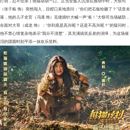
打动，忍不住亲了熊猫胡胡一口。正当全族人沉浸在感动中时，大祭司
（张子栋 饰）突然闯入，目瞪口呆地质问：“你们把石板给砸了？”话音未
落，他的儿子史官（冯满 饰）见缝插针大喊一声“爸！”大祭司当场破防，
在面对大哥（成龙 饰）：“你到底是高兴呢？还是不高兴呢？”的疑问时，
他不禁心情复杂地表示“我分不清楚”，其充满搞笑反差的演绎，为这场催
泪的团圆时刻平添一抹欢乐笑料。