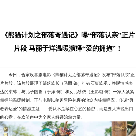
《熊猫计划之部落奇遇记》曝“部落认亲”正片
片段 马丽于洋温暖演绎“爱的拥抱”！
今日，合家欢喜剧电影《熊猫计划之部落奇遇记》发布
“部落认亲”正
片片段，该片段展现了部落族长（马丽 饰）打破石板族规，挣脱情感表
达的束缚，与儿子图鲁（于洋 饰）和女儿纱依（王影璐 饰）一家人紧紧
相拥的温暖时刻。正与电影以萌趣冒险包裹的治愈内核相呼应，传递“勇
敢表达爱”的情感主题——爱从不是藏在心底的秘密，而是要大声说出口
的心意，在欢笑声中为全家人解锁治愈力量。