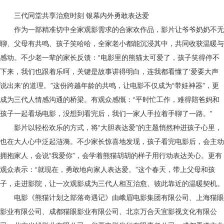
三代同堂共享治愈时刻
银幕内外勇敢
表达
爱
作为一部精准切中全家观影需求的合家欢作品
，
影片让爷爷奶奶不无
聊、父母有共鸣、孩子笑哈哈，全家老小都能沉浸其中，共同收获温暖与
感动
。
不少老一辈的家长
反馈：
“电影里的熊猫太可爱了，孩子笑得停不
下来，我们也跟着乐呵，关键是故事讲得明白，连我都看懂了‘爱要大声
说出来’的道理。”这份跨越年龄的共鸣，让电影不仅成为“带娃神器”，更
成为三代人情感沟通的桥梁。有观众感慨：“平时忙工作，难得陪爸妈和
孩子一起看场电影，没想到看完后，我们一家人手拉着手聊了一路。”
影片以轻松
欢乐
的方式，将
“大胆表达爱”的主题悄然种进孩子心里，
也在大人心中泛起涟漪。不少家长惊喜地发现，孩子看完电影后，会主动
拥抱家人，会说“我爱你”，会学着熊猫胡胡的样子用行动表达关心。
更有
观众表示
：
“
就现在，勇敢地向家人表达爱。
”这个春天，带上父母和孩
子，走进影院，让一次观影成为三代人相互治愈、彼此靠近的温暖契机。
电影《熊猫计划之部落奇遇记》由峨眉电影集团有限公司、上海猫眼
影业有限公司、成都猫眼影业有限公司、北京万合天宜影视文化有限公