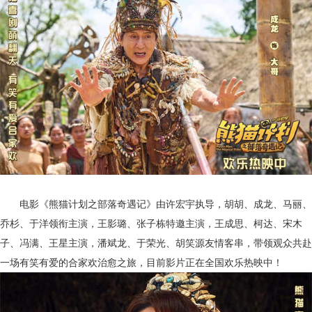
电影《熊猫计划之部落奇遇记》由许宏宇执导，胡胡、成龙、马丽、
乔杉、于洋领衔主演，王影璐、张子栋特邀主演，王成思、柯达、宋木
子、冯满、王星主演，潘斌龙、于荣光、胡笑源友情客串，带领观众共赴
一场有笑有爱的合家欢治愈之旅，
目前影片正在全国欢乐热映中！