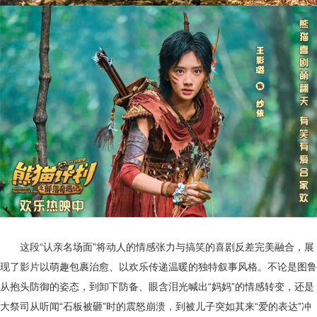
这段
“认亲名场面”将动人的情感张力与搞笑的喜剧反差完美融合，展
现了影片以萌趣包裹治愈、以欢乐传递温暖的独特叙事风格。
不论是图鲁
从抱头防御的姿态，到卸下防备、眼含泪光喊出
“妈妈”的情感
转变
，还是
大祭司从听闻
“石板被砸”时的震怒崩溃，到
被儿子突如其来
“爱的表达”冲