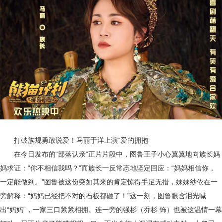
打破族规勇敢说爱！马丽于洋上演
“爱的拥抱”
在今日发布的
“部落认亲”正片片段
中，图鲁王子小心翼翼地向族长妈
妈求证：
“你不相信我吗？”而族长一反常态地坚定回应：“妈妈相信你，
一定能做到。”图鲁被这份突如其来的肯定惊得手足无措，妹妹纱依在一
旁解释：“妈妈已经把不对的石板都砸了！”这一刻，图鲁眼含泪光喊
出“妈妈”，一家三口紧紧相拥。连一旁的强杉（乔杉 饰）也被这温情一幕