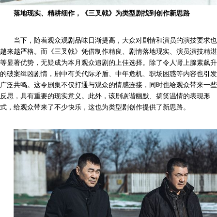
落地现实、精耕细作，《三叉戟》为类型剧找到创作新思路
当下，随着观众观剧品味日渐提高，大众对剧情和演员的演技要求也
越来越严格。而《三叉戟》凭借制作精良、剧情落地现实、演员演技精湛
等显著优势，无疑成为本月观众追剧的上佳选择。除了令人肾上腺素飙升
的破案缉凶剧情，剧中有关代际矛盾、中年危机、职场困惑等内容也引发
广泛共鸣。这令剧集不仅打通与观众的情感连接，同时也给观众带来一些
反思，具有重要的现实意义。此外，该剧诙谐幽默、搞笑温情的表现形
式，给观众带来了不少快乐，这也为类型剧创作提供了新思路。