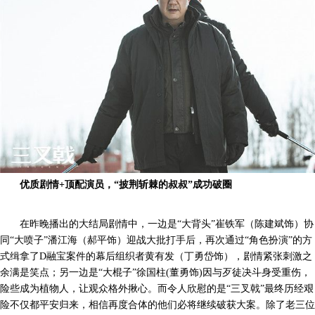
优质剧情+顶配演员，“披荆斩棘的叔叔”成功破圈
在昨晚播出的大结局剧情中，一边是“大背头”崔铁军（陈建斌饰）协
同“大喷子”潘江海（郝平饰）迎战大批打手后，再次通过“角色扮演”的方
式缉拿了D融宝案件的幕后组织者黄有发（丁勇岱饰），剧情紧张刺激之
余满是笑点；另一边是“大棍子”徐国柱(董勇饰)因与歹徒决斗身受重伤，
险些成为植物人，让观众格外揪心。而令人欣慰的是“三叉戟”最终历经艰
险不仅都平安归来，相信再度合体的他们必将继续破获大案。除了老三位