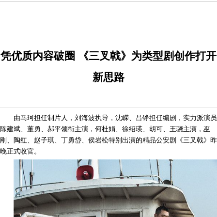
凭优质内容破圈 《三叉戟》为类型剧创作打开
新思路
由马珂担任制片人，刘海波执导，沈嵘、吕铮担任编剧，实力派演员
陈建斌、董勇、郝平领衔主演，何杜娟、徐绍瑛、胡可、王骁主演，巫
刚、陶红、赵子琪、丁勇岱、侯岩松特别出演的精品公安剧《三叉戟》昨
晚正式收官。