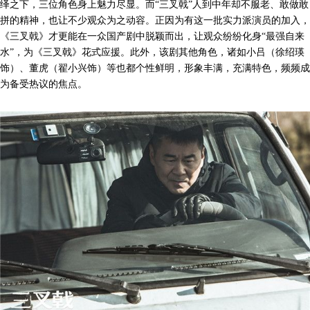
绎之下，三位角色身上魅力尽显。而“三叉戟”人到中年却不服老、敢做敢
拼的精神，也让不少观众为之动容。正因为有这一批实力派演员的加入，
《三叉戟》才更能在一众国产剧中脱颖而出，让观众纷纷化身“最强自来
水”，为《三叉戟》花式应援。此外，该剧其他角色，诸如小吕（徐绍瑛
饰）、董虎（翟小兴饰）等也都个性鲜明，形象丰满，充满特色，频频成
为备受热议的焦点。