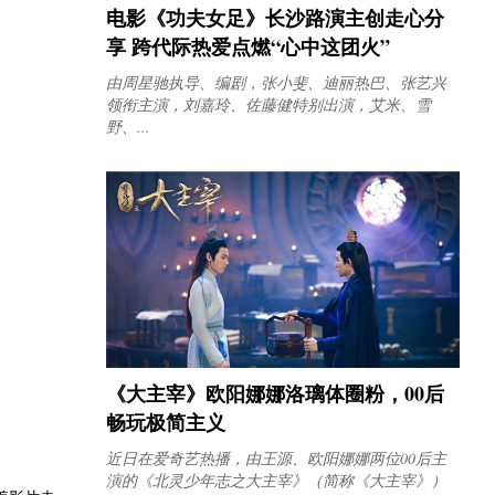
电影《功夫女足》长沙路演主创走心分
享 跨代际热爱点燃“心中这团火”
由周星驰执导、编剧，张小斐、迪丽热巴、张艺兴
领衔主演，刘嘉玲、佐藤健特别出演，艾米、雪
野、...
《大主宰》欧阳娜娜洛璃体圈粉，00后
畅玩极简主义
近日在爱奇艺热播，由王源、欧阳娜娜两位00后主
演的《北灵少年志之大主宰》（简称《大主宰》）