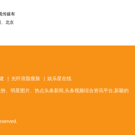
视传媒有
司、北京
建
|
光纤溶脂瘦脸
|
娱乐星在线
扮、明星图片、热点头条新闻,头条视频综合资讯平台,新颖的
eserved.