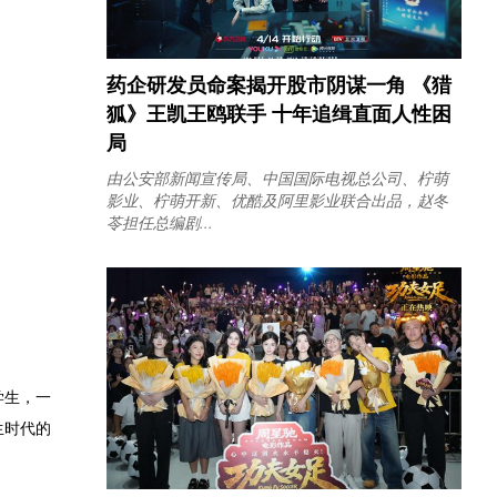
药企研发员命案揭开股市阴谋一角 《猎
狐》王凯王鸥联手 十年追缉直面人性困
局
由公安部新闻宣传局、中国国际电视总公司、柠萌
影业、柠萌开新、优酷及阿里影业联合出品，赵冬
苓担任总编剧...
学生，一
生时代的