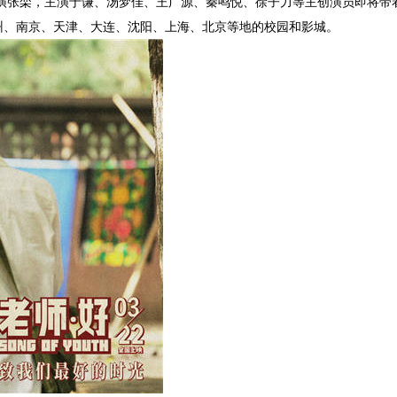
，导演张栾，主演于谦、汤梦佳、王广源、秦鸣悦、徐子力等主创演员即将带
州、南京、天津、大连、沈阳、上海、北京等地的校园和影城。