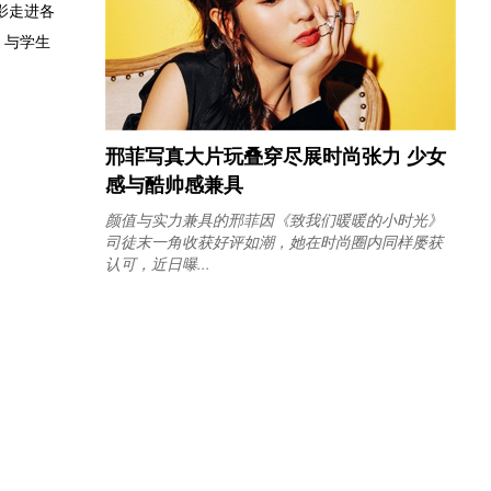
影走进各
，与学生
邢菲写真大片玩叠穿尽展时尚张力 少女
感与酷帅感兼具
颜值与实力兼具的邢菲因《致我们暖暖的小时光》
司徒末一角收获好评如潮，她在时尚圈内同样屡获
认可，近日曝...