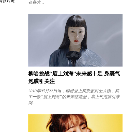
着影片走
在各大...
柳岩挑战“眉上刘海”未来感十足 身裹气
泡膜引关注
2010年05月22日讯，柳岩登上某杂志封面人物，其
中一款“眉上刘海”的未来感造型，裹上气泡膜引来
网...