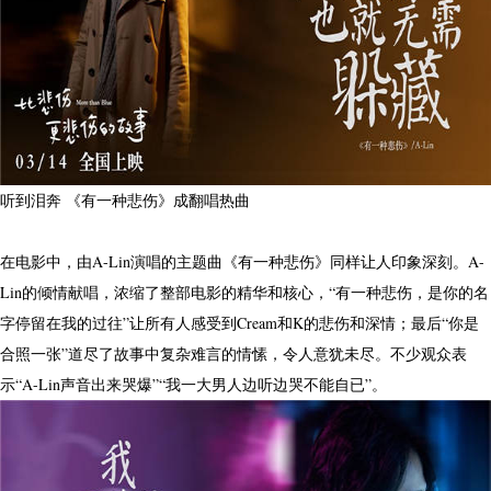
听到泪奔 《有一种悲伤》成翻唱热曲
在电影中，由A-Lin演唱的主题曲《有一种悲伤》同样让人印象深刻。A-
Lin的倾情献唱，浓缩了整部电影的精华和核心，“有一种悲伤，是你的名
字停留在我的过往”让所有人感受到Cream和K的悲伤和深情；最后“你是
合照一张”道尽了故事中复杂难言的情愫，令人意犹未尽。不少观众表
示“A-Lin声音出来哭爆”“我一大男人边听边哭不能自已”。