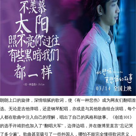
朗朗上口的旋律，深情细腻的歌词，使《有一种悲伤》成为网友们翻唱首
选。无论是吉他弹唱，还是钢琴配唱，亦或是与其他歌曲组合演唱，每个
人都在歌曲中注入自己的理解，唱出了自己的风格和故事。《创造101》
的选手许靖韵也加入了“翻唱大军”，边弹边唱，并在微博里直言“忘记哭
了多少遍”。歌曲甚至吸引了一些外国人，哪怕不能完全懂得歌词意义，