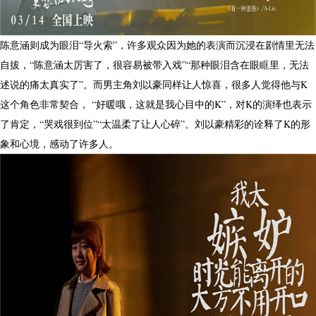
陈意涵则成为眼泪“导火索”，许多观众因为她的表演而沉浸在剧情里无法
自拔，“陈意涵太厉害了，很容易被带入戏”“那种眼泪含在眼眶里，无法
述说的痛太真实了”。而男主角刘以豪同样让人惊喜，很多人觉得他与K
这个角色非常契合， “好暖哦，这就是我心目中的K”，对K的演绎也表示
了肯定，“哭戏很到位”“太温柔了让人心碎”。刘以豪精彩的诠释了K的形
象和心境，感动了许多人。