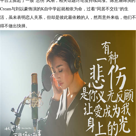
平台上掀起了一股“悲伤”风潮，相关话题讨论度持续高涨。陈意涵饰演的
Cream与刘以豪饰演的K自中学起就相依为命，过着“同居不交往“的生
活，虽未表明恋人关系，但却是彼此最依赖的人，然而意外来临，他们不
得不做出抉择。