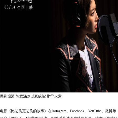
哭到崩溃 陈意涵刘以豪成催泪“导火索”
电影《比悲伤更悲伤的故事》在Instagram、Facebook、YouTube、微博等