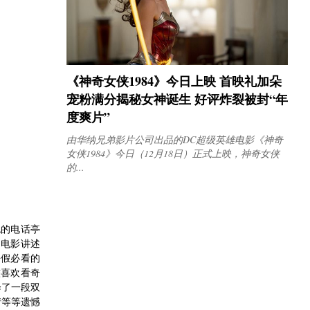
《神奇女侠1984》今日上映 首映礼加朵
宠粉满分揭秘女神诞生 好评炸裂被封“年
度爽片”
由华纳兄弟影片公司出品的DC超级英雄电影《神奇
女侠1984》今日（12月18日）正式上映，神奇女侠
的...
色的电话亭
。
电影
讲述
暑假必看的
较喜欢看
奇
绎了一段双
情等等遗憾