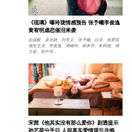
《琉璃》曝玲珑情感预告 张予曦李俊逸
黄宥明虐恋催泪来袭
由成毅、袁冰妍、刘学义、张予曦、白澍、侯梦瑶
领衔主演，李俊逸、周峻纬、韩承羽、朱梓骁、傅
方俊、何中华...
宋茜《他其实没有那么爱你》剧透提示
孙艺荷分手日 人间真实爱情观引共鸣