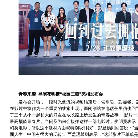
“校园三霸”亮相发布会
青春来袭
导演花明携
发布会开场，一段时光倒流的视频结束后，
侯明昊、彭昱畅、
在影片中将作为一个重要的线索出现，而刚刚站在电话亭里仿佛回
了三个
从小一起长大的
好友在成长路
上所发生的青春故事
，
影片一
最高颜值青春片。当
问及
为何会接拍这样一部电影时，侯明昊表示
”，彭昱畅则回答说：“
幻类
电影
，所以这个题材方面就特别吸引我
”。而盖玥希则表示：“
面人生，中间有很大的反转
这部影片不单单