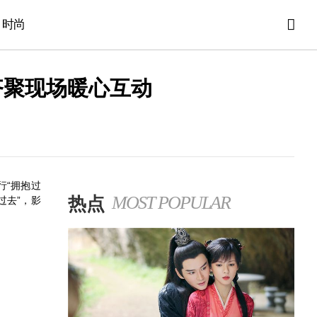
时尚
齐聚现场暖心互动
行“拥抱过
热点
MOST POPULAR
过去”，影