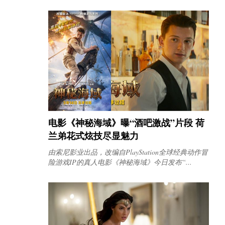
电影《神秘海域》曝“酒吧激战”片段 荷
兰弟花式炫技尽显魅力
由索尼影业出品，改编自PlayStation全球经典动作冒
险游戏IP的真人电影《神秘海域》今日发布“...