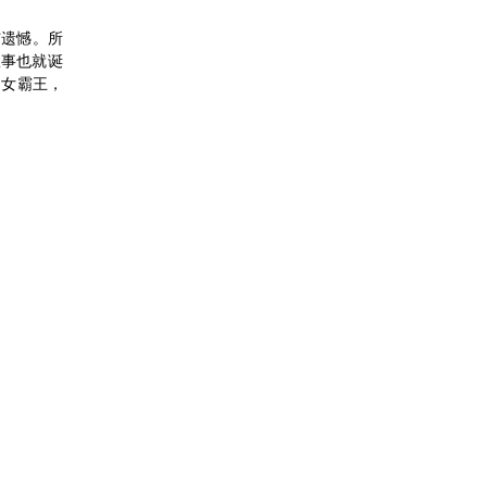
与
遗憾。所
故事也就诞
是女霸王，