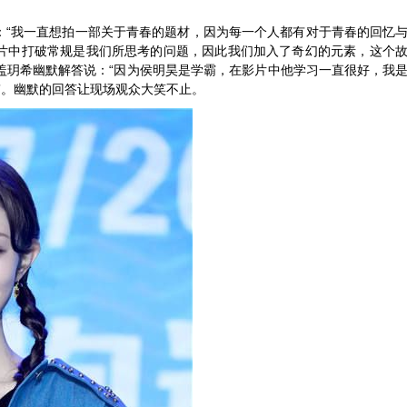
“
：
我一直
想拍
一部
关于青春的题材，因为每一个人
都有对于
青春的回忆
片中打破常规是我们所思考的问题，因此我们加入了奇幻的元素，这个
“因为
盖玥希
幽默解答
说：
侯明昊是学霸，在影片中他学习一直很好，我
”。幽默的回答让现场
观众
大笑不止。