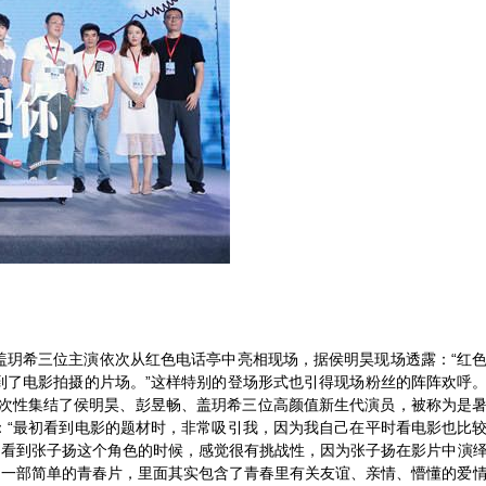
“红
盖玥希三位主演依次从红色电话亭中亮相现场，
据侯明昊现场透露：
到了电影拍摄的片场。”
这样特别的登场形式
也引得
现场
粉丝的
阵阵
欢呼
次性集结了侯明昊、彭昱畅、盖玥希三位高颜值新生代演员，被称为是
“
：
最初
看到
电影
的题材时
，非常吸引我，因为我自己在平时看电影也比
当看到张子扬这个角色的时候，感觉很有挑战性，因为张子扬在影片中演
是一部简单的青春片，里面其实包含了青春里有关友谊、亲情、懵懂的爱