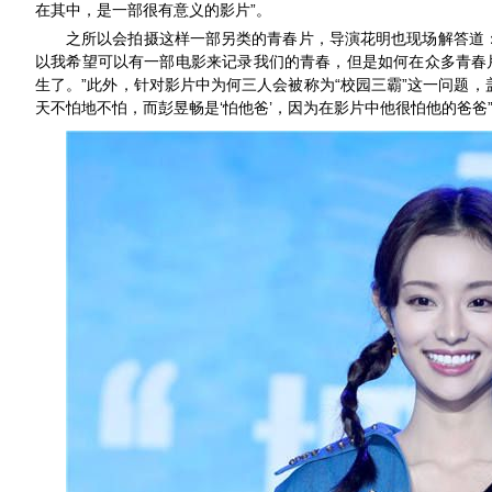
”。
在其中，是一部很有意义的影片
之所以会
拍摄这
样一部另类的青春片，导演花明
也现场解答道
以我
希望可以有一部电影来记录我们的青春，但是如何在众多青春
”此外，针对影片中
“校园三霸”
生了。
为何三人会被称为
这一问题
，
‘
’
天不怕地不怕，而彭昱畅是
怕他爸
，因为
在影片中他很怕他的爸爸