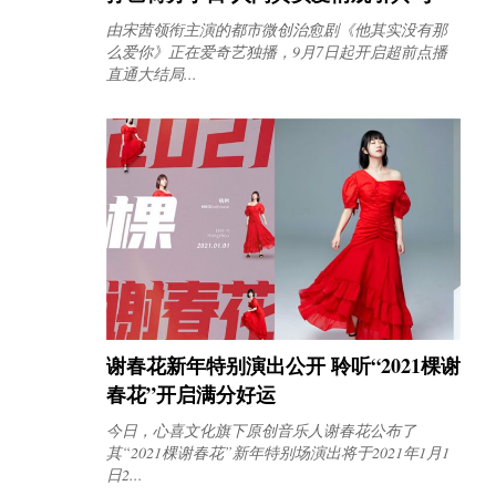
由宋茜领衔主演的都市微创治愈剧《他其实没有那
么爱你》正在爱奇艺独播，9月7日起开启超前点播
直通大结局...
谢春花新年特别演出公开 聆听“2021棵谢
春花”开启满分好运
今日，心喜文化旗下原创音乐人谢春花公布了
其“2021棵谢春花”新年特别场演出将于2021年1月1
日2...