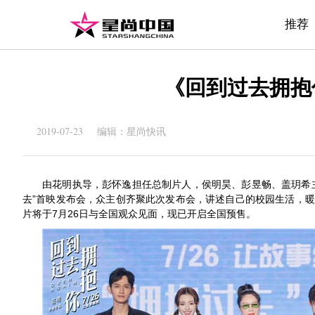
推荐
《回到过去拥抱
2019-07-23 编辑：星尚快讯
由花明执导，彭怀逸担任总制片人，侯明昊、彭昱畅、盖玥希
去”首映
发布会，众主创齐
聚
此次发布会，讲述自己的校园生活，暖
片
7月26日与全国观众见面，
将于
现已开启
全国
预售
。