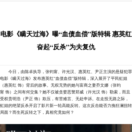
电影《瞒天过海》曝“血债血偿”版特辑 惠英红
奋起“反杀”为夫复仇
今日，
由陈卓
执导
，张钧甯、许光汉、惠英红
、
尹正主演的悬疑犯罪
电影《瞒天过海》发布
惠英红
“
血债血偿
”
版特辑，深入展开了平民虹姐
（惠英红
饰）背后的故事。无权无势的她
与富商之妻乔文娜（张钧
甯
饰）之间有何交集？她
不仅被贪婪恶警郑威（许光汉
饰）勒索，而且
受权贵明浩（尹正
饰）欺压，有苦难言
、
无处申诉。
在
走投无路之际，
虹姐的
绝望反杀
开启了影片新一轮高能反转。这次反击能否力挽狂澜扭转
局面？而
生死
反转之下，真相究竟如何？