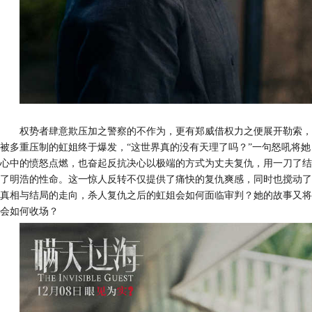
权势者肆意欺压
加之
警察
的
不作为，更有
郑威借权力之便展开勒索
，
被多
重压制
的虹姐终于爆发
，
“这世界真的没有天理了吗？”
一句
怒吼
将她
心中的
愤怒
点燃，
也
奋起反抗
决心以极端的方式
为
丈夫
复仇，
用
一刀
了结
了明浩
的性命
。这一惊人反转
不仅提供了痛快的复仇爽感
，
同时
也
搅动了
真相与结局的
走向，杀人复仇之后的虹姐会如何面临审判？她的故事又将
会如何收场？