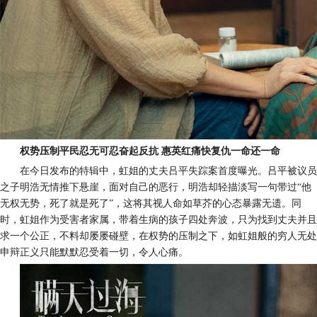
权势压制平民忍无可忍奋起反抗
惠英红痛快复仇一命还一命
在
今日发布的特辑中，虹姐
的
丈夫吕平失踪
案
首度曝光。吕平被议员
之子明浩无情推下悬崖，
面对自己的恶行，
明浩
却
轻描淡写一句带过
“他
无权
无势，死了就是死了
”，这将其视人命如草芥的心态
暴露无遗
。
同
时，虹姐
作为受害者家属，带着生病的孩子四处奔波，只为找到丈夫并且
求一个公正，不料却屡屡碰壁，
在
权势
的压制之
下
，
如虹姐般的
穷人无处
申辩
正义
只能默默忍受
着一切，令人心痛
。