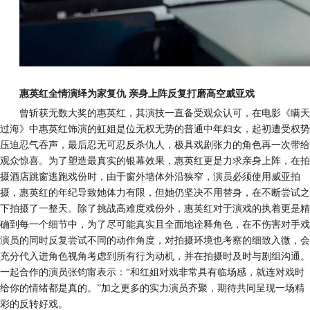
惠英红全情演绎为
家
复仇
亲身上阵反复打磨高空威亚戏
曾
斩获无数大奖的惠英红，其演技一直备受
观众
认可
，
在电影《瞒天
过海》中
惠英红
饰演的虹姐是位无权无势的普通中年妇女
，
起初遭受权势
压迫忍气吞声，最后忍无可忍反杀
仇人，极具戏剧张力的角色再一次带给
观众惊喜
。
为了塑造最真实的银幕效果，惠英红更是力求亲身上阵，在拍
摄酒店跳窗逃跑戏份时，由于窗外墙体外沿狭窄，演员必须使用威亚拍
摄，惠英红的年纪导致她体力有限，但她
仍坚决不用替身，
在不断尝试之
下拍摄
了一整天。
除了挑战高难度戏份外，惠英红
对于演戏的执着
更是精
确到每一个细节中，
为了尽可能真实且全面地诠释角色，在
不伤害对手戏
演员的
同时
反复尝试不同的动作角度，对拍摄环境也考察的细致入微，
会
充分代入进角色视角考虑到所有行为动机，
并在拍摄时及时与剧组沟通。
一起合作的演员
张钧甯
表示
：
“和
红姐
对戏非常具有临场感，就连对戏时
给你的情绪都是真的
。
”
加之更多的实力演员齐聚，期待共同呈现一场精
彩的反转好戏。