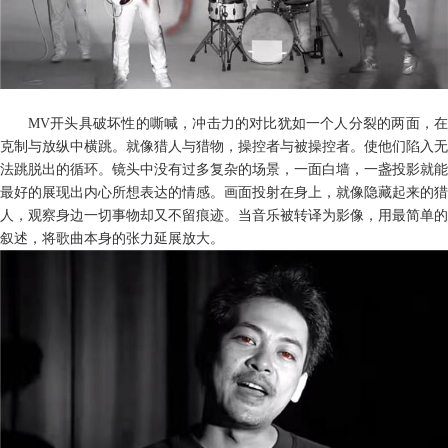
MV
开头具破坏性的嘶喊，冲击力的对比犹如一个人分裂的两面，在
克制与放纵中横跳。就像猎人与猎物，操控者与被操控者。使他们陷入无
法跳脱出的循环。
镜头中
没有过多复杂的场景，一面白墙，一盏投影就能
最好的展现出内心所想表达的情感。画面投射在身上，就像隐藏起来的猎
人，观察身边一切事物却又不留痕迹。当音乐被转译为影像，用最简单的
叙述，将歌曲本身的张力延展放大。