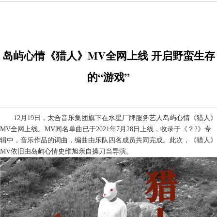
岛屿心情《猎人》MV全网上线 开启野蛮生存
的“游戏”
12月19日，太合音乐集团旗下在水星厂牌服务艺人岛屿心情《猎人》
MV全网上线
。
MV同名单曲已于2021年7月28日上线，收录于《？2》专
辑中
，音乐作品的
词曲
，
编曲由乐队四名成员共同完成
。
此次，《猎人》
MV依旧由岛屿心情史维旭亲自操刀
当
导演。