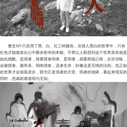
整支
MV只采用了黑、白、红三种颜色
，
在猎人黑白的世界中，只有
红色才能激发出心中厮杀抢夺的本能。不禁让人联想到这个世界原本就是
如此残酷。是强者，就要猎食弱者。是弱者，就要胆战心惊，步步涉险，
会被猎食、被宰杀。弱肉强食，适者生存，好像这是无情的法则。也正如
此世界才会假装
进
步，因为它是强者
的
天堂、弱者的地狱
，
看起来现实的
同时
，
也讽刺
着
懦弱与无知
。