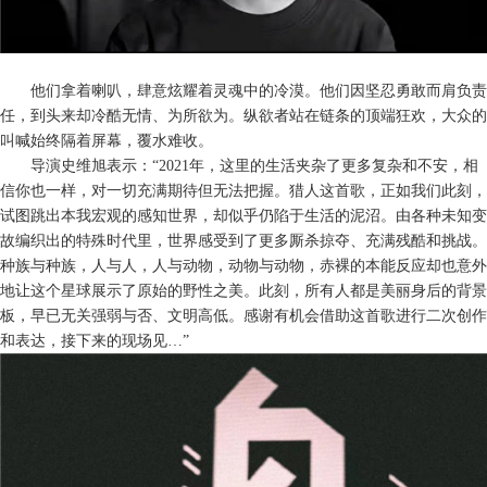
他们拿着喇叭，肆意炫耀着灵魂中的冷漠。他们因坚忍勇敢而肩负责
任
，
到头来却冷酷无情、为所欲为。纵欲者站在链条的顶端狂欢
，
大众的
叫喊始终隔着屏幕
，覆水难收
。
导演史维旭表示：
“2021年，这里的生活夹杂了更多复杂和不安，相
信你也一样，对一切充满期待但无法把握。猎人这首歌，正如我们此刻，
试图跳出本我宏观的感知世界，却似乎仍陷于生活的泥沼。由各种未知变
故编织出的特殊时代里，世界感受到了更多厮杀掠夺、充满残酷和挑战。
种族与种族，人与人，人与动物，动物与动物，赤裸的本能反应却也意外
地让这个星球展示了原始的野性之美。此刻，所有人都是美丽身后的背景
板，早已无关强弱与否、文明高低。感谢有机会借助这首歌进行二次创作
和表达，接下来的现场见…”