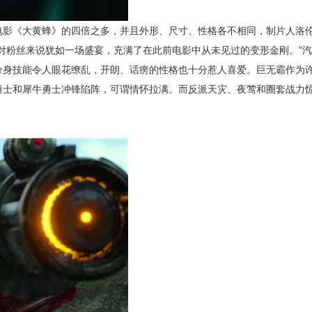
电影《大黄蜂》的四倍之多，并且外形、尺寸、性格各不相同，制片人洛
对粉丝来说犹如一场盛宴，充满了在此前电影中从未见过的变形金刚。”
分身技能令人眼花缭乱，开朗、话痨的性格也十分惹人喜爱。巨无霸作为
勇士和犀牛勇士冲锋陷阵，可谓情怀拉满。而反派天灾、夜莺和圈套战力