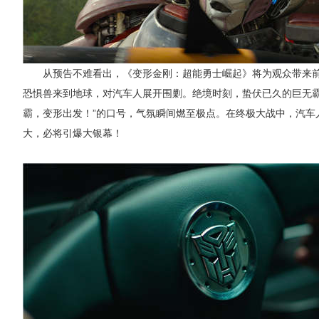
从预告不难看出，《变形金刚：超能勇士崛起》将为观众带来
恐惧兽来到地球，对汽车人展开围剿。绝境时刻，蛰伏已久的巨无
霸，变形出发！”的口号，气氛瞬间燃至极点。在终极大战中，汽车
大，必将引爆大银幕！