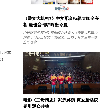
《爱宠大机密2》中文配音特辑大咖全亮
相 最佳音“笑”嗨翻今夏
由环球影业和照明娱乐倾力打造的《爱宠大机密2》
即将于7月5日登陆全国院线。日前，片方发布一款
全阵容中...
ll，汽车
战！
电影《三贵情史》武汉路演 真爱童话议
题引观众共鸣