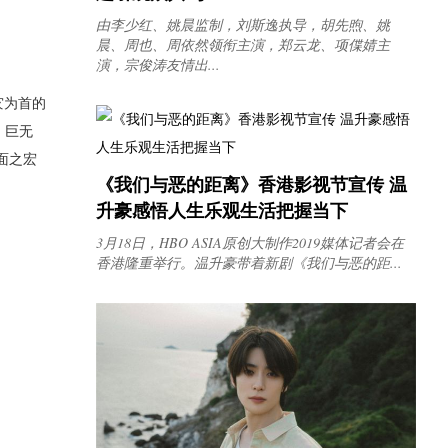
由李少红、姚晨监制，刘斯逸执导，胡先煦、姚
晨、周也、周依然领衔主演，郑云龙、项偞婧主
演，宗俊涛友情出...
灾为首的
、巨无
面之宏
《我们与恶的距离》香港影视节宣传 温
升豪感悟人生乐观生活把握当下
3月18日，HBO ASIA原创大制作2019媒体记者会在
香港隆重举行。温升豪带着新剧《我们与恶的距...