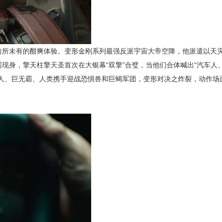
前所未有的酣爽体验。变形金刚系列最强反派宇宙大帝空降，他派遣以天
霸现身，擎天柱擎天圣首次在大银幕
“双擎”合璧，当他们合体喊出“汽车人
人、巨无霸、人类携手迎战恐惧兽和巨蝎军团，变形对决之炸裂，动作场