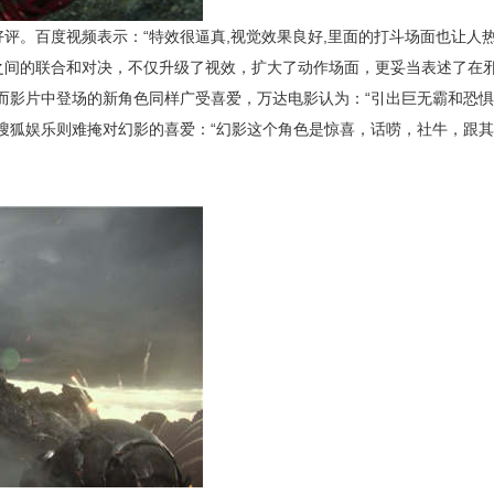
好评。百度视频表示：
“特效很逼真
,视觉效果良好,里面的打斗场面也让人
之间的联合和对决，不仅升级了视效，扩大了动作场面，更妥当表述了在
而影片中登场的新角色同样广受喜爱，万达电影认为：“引出巨无霸和恐
搜狐娱乐则难掩对幻影的喜爱：“幻影这个角色是惊喜，话唠，社牛，跟