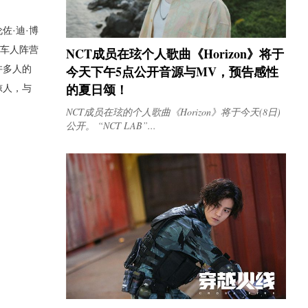
伦佐
·迪·博
汽车人阵营
NCT成员在玹个人歌曲《Horizon》将于
今天下午5点公开音源与MV，预告感性
许多人的
的夏日颂！
惊人，与
NCT成员在玹的个人歌曲《Horizon》将于今天(8日)
公开。 “NCT LAB”...