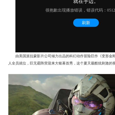
由美国派拉蒙影片公司倾力出品的科幻动作冒险巨作《变形金
人全员就位，巨无霸阵营迎来大银幕首秀，这个夏天最酷炫刺激的