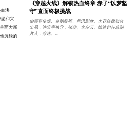
《穿越火线》解锁热血终章 赤子“以梦坚
守”直面终极挑战
热血沸
邪恶和灾
由耀客传媒、企鹅影视、腾讯影业、火花传媒联合
出品，许宏宇执导，张萌、李尔云、徐速担任总制
惧兽两大新
片人，徐速、...
其他沉稳的