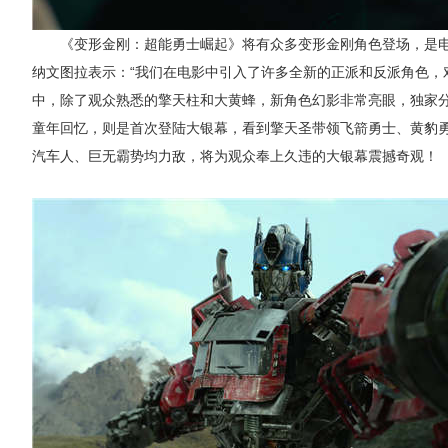
《变形金刚：超能勇士崛起》将有众多变形金刚角色登场，是
纳文图拉表示：“我们在电影中引入了许多全新的正派和反派角色，
中，除了观众熟悉的擎天柱和大黄蜂，新角色幻影非常亮眼，独家
童年回忆，则是首次登陆大银幕，看到擎天圣带领飞箭勇士、黄豹
汽车人、巨无霸势均力敌，将为观众奉上久违的大银幕震撼奇观！