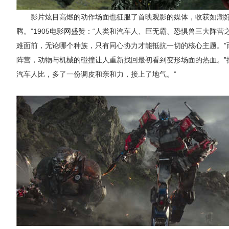
影片炫目高燃的动作场面也征服了首映观影的媒体，收获如潮
腾。”1905
电影网盛赞：
“人类和汽车人、巨无霸、恐惧兽三大阵营
难面前，无论哪个种族，只有同心协力才能抵抗一切的核心主题。”
阵营，动物与机械的碰撞让人重新找回最初看到变形场面的热血。”
汽车人比，多了一份调皮和亲和力，接上了地气。”