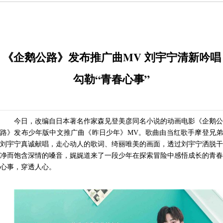
《企鹅公路》发布推广曲MV 刘宇宁清新吟唱
勾勒“青春心事”
今日，改编自日本著名作家森见登美彦同名小说的动画电影《企鹅公
路》发布少年版中文推广曲《昨日少年》
MV。歌曲由当红歌手摩登兄
刘宇宁真诚献唱，走心动人的歌词、绮丽唯美的画面，透过刘宇宁洒脱干
净而饱含深情的嗓音，娓娓道来了一段少年在探索冒险中感悟成长的青春
心事，穿透人心。