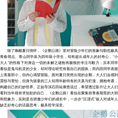
除了唤醒夏日情怀，《企鹅公路》里对冒险少年们的形象勾勒也极具
青春萌点。青山同学虽为四年级小学生，却有超出成年人的好奇心，
“
大人”的性格下对身边一切的未解之谜抱有极致的专注与毅力；
滨本同
看似是鬼马机灵的少女
，
却
对
理论研究有着自己的固执；而
内田同学
表面
上
害羞胆小
，
但内心渴望冒险。面对夏日突然出现的企鹅，大人们会感到
震惊与害怕，但身为孩童的三人却用年龄特有的天真与烂漫，拥抱奇遇，
构建自己的幻妙世界。正如
导演石田祐康
曾说过，
希望透过
影片
让大人们
看到当年很有求知欲的自己
，《企鹅公路》看似在聚集前青春期里的大胆
和想象力，实则是在骄傲少年们的成长中，一步步
“沉浸式”嵌入对成年人
缺乏好奇心的话题思考，极具哲学深意。