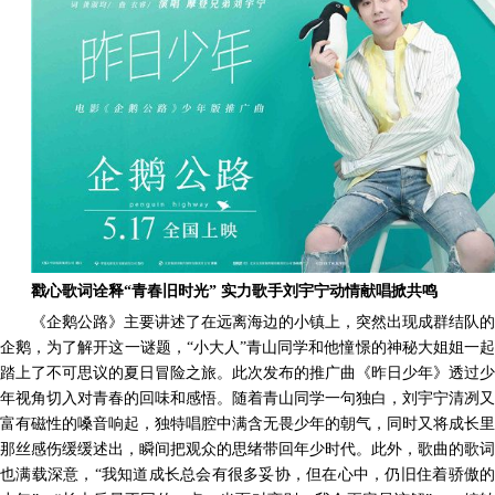
戳心歌词诠释
“青春旧时光” 实力歌手刘宇宁动情献唱掀共鸣
《企鹅公路》主要讲述了在远离海边的小镇上，突然出现成群结队的
企鹅，为了解开这一谜题，
“小大人”青山同学和他憧憬的神秘大姐姐一起
踏上了不可思议的夏日冒险之旅。此次发布的推广曲《昨日少年》透过少
年视角切入对青春的回味和感悟。随着青山同学一句独白，刘宇宁清冽又
富有磁性的嗓音响起，独特唱腔中满含无畏少年的朝气，同时又将成长里
那丝感伤缓缓述出，瞬间把观众的思绪带回年少时代。此外，歌曲的歌词
也满载深意，“我知道
成长总会有很多妥协，
但在心中，
仍旧住着骄傲