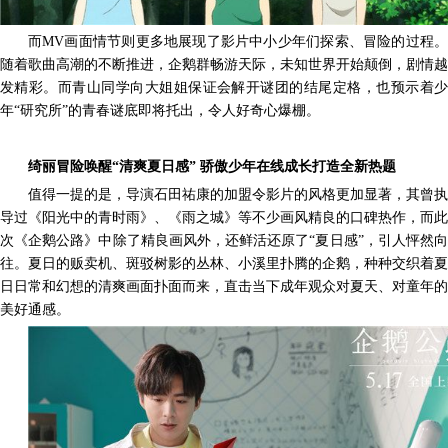
而
MV画面情节则更多地展现了影片中小少年们探索、冒险的过程
随着歌曲高潮的不断推进，企鹅群畅游天际，未知世界开始颠倒，剧情越
发精彩。而青山同学向大姐姐保证会解开谜团的结尾定格，也预示着少
年“研究所”的青春谜底即将托出，令人好奇心爆棚。
绮丽冒险唤醒
“清爽夏日感” 骄傲少年在线成长打造全新热题
值得一提的是，导演石田祐康的加盟令影片的风格更加显著，其曾执
导过《阳光中的青时雨》、《雨之城》等不少画风精良的口碑热作，而此
次《企鹅公路》中除了精良画风外，还鲜活还原了
“夏日感”，引人怦然向
往。夏日的贩卖机、斑驳树影的丛林、小溪里扑腾的企鹅，种种
交织着
夏
日
日常和幻想的
清爽画面扑面而来，直击当下成年观众对夏天、对童年的
美好通感。