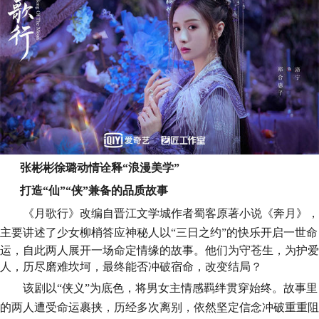
张彬彬徐璐动情诠释
“浪漫美学”
打造
“仙”“侠”兼备的品质故事
《月歌行》改编自晋江文学城作者蜀客原著小说《奔月》，
主要讲述了少女柳梢答应神秘人以
“三日之约”的快乐开启一世命
运，自此两人展开一场命定情缘的故事。他们为守苍生，为护爱
人，历尽磨难坎坷，最终能否冲破宿命，改变结局？
该剧以
“侠义”为底色，将男女主情感羁绊贯穿始终。故事里
的
两人遭受命运裹挟，历经多次离别，依然坚定信念冲破重重阻