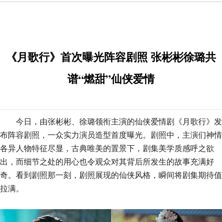
《月歌行》首次曝光阵容剧照 张彬彬徐璐共
谱“燃甜”仙侠爱情
今日，由张彬彬、徐璐领衔主演的仙侠爱情剧《月歌行》发
布阵容剧照，一众
实力演员造型首度曝光。剧照中，主演们神情
各异人物特征尽显，古典唯美的置景下，剧集
美学
质感呼之欲
出，而细节之处的用心也令观众对其背后所发生的故事充满
好
奇
。
看
到剧照那一刻，剧照展现的仙侠风格
，
瞬间将剧集期待值
拉满。