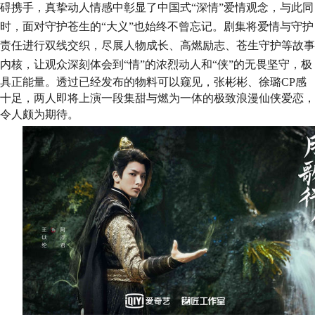
碍携手，真挚动人情感中彰显了中国式
“深情”爱情观念
，
与此同
时，面对守护苍生的
“大义”也始终不曾忘记
。剧集将爱情与守护
责任进行双线交织，尽展人物成长、高燃励志、苍生守护等故事
内核，让观众深刻体会到
“情”的浓烈动人和“侠”的无畏坚守，极
具正能量。透过已经发布的物料可以窥见，张彬彬、徐璐CP感
十足，两人即将上演一段集甜与燃为一体的极致浪漫仙侠爱恋，
令人颇为期待。