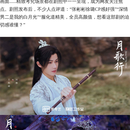
画面......精致考究场景都在剧照中一一呈现，成为网友关注焦
点。剧照发布后，不少人点评道：“张彬彬徐璐CP感好强”“深情
男二是我的白月光”“服化道精美，全员高颜值，想看这部剧的迫
切感谁懂？”