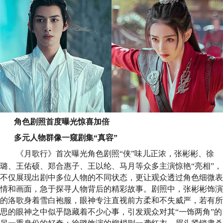
角色剧照首度曝光惊喜加倍
多元人物群像一窥剧集
“真容”
《月歌行》首次曝光角色剧照
“侠”味儿正浓，张彬彬、徐
璐、王佑硕、郑合惠子、王以纶、马月等众多主演惊艳“亮相”，
不仅展现出剧中多位人物的不同状态，更让观众透过角色细微表
情和画面，急于探寻人物背后的精彩故事。剧照中，张彬彬饰演
的洛歌身着雪白袍服，眼神专注直视前方柔和不失威严，若有所
思的眼神之中似乎隐藏着不少心事，引发观众对其“一饰两角”的