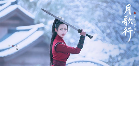
网络剧《月歌行》是
由爱奇艺出品，懿德文化创意联合出
品，爱奇艺
·艺匠工作室制作，
林健龙担任导演，张彬彬、徐璐
领衔主演，王佑硕、郑合惠子、王以纶
、
马月
等主演的古装仙侠
爱情剧
。
《月歌行》将带来怎样跌宕起伏的精彩故事？期待剧集
早日上线，让观众一睹浩瀚仙侠世界，感受一段刻骨铭心的绝美
爱恋。