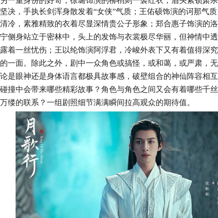
另一重身份的好奇；徐璐饰演的柳梢则一袭红衣，眉头紧锁肃杀
坚决，手执长剑浑身散发着“女侠”气质；王佑硕饰演的诃那气质
清冷，素雅精致的衣着尽显深情贵公子形象；郑合惠子饰演的
洛
宁侧身站立于密林中，头上的发饰与衣裳极尽华丽，但神情中透
露着一丝忧伤；王以纶饰演阿浮君，冷峻外表下又有着值得深究
的一面。除此之外，剧中一众角色或搞怪，或和蔼，或严肃，无
论是眼神还是身体语言都极具故事感，破壁组合的神仙阵容相互
碰撞中会带来哪些精彩故事？角色与角色之间又会有着哪些千丝
万缕的联系？一组剧照细节满满瞬间拉高观众的期待值。