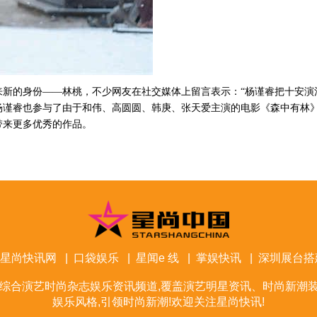
来新的身份
——林桃，不少网友在社交媒体上留言表示：“杨谨睿把十安演
杨谨睿也参与了由于和伟、高圆圆、韩庚、张天爱主演的电影《森中有林
带来更多优秀的作品。
星尚快讯网
|
口袋娱乐
|
星闻e 线
|
掌娱快讯
|
深圳展台搭
综合演艺时尚杂志娱乐资讯频道,覆盖演艺明星资讯、时尚新潮装
娱乐风格,引领时尚新潮!欢迎关注星尚快讯!