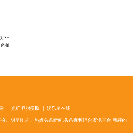
活了”十
》的拍
建
|
光纤溶脂瘦脸
|
娱乐星在线
扮、明星图片、热点头条新闻,头条视频综合资讯平台,新颖的