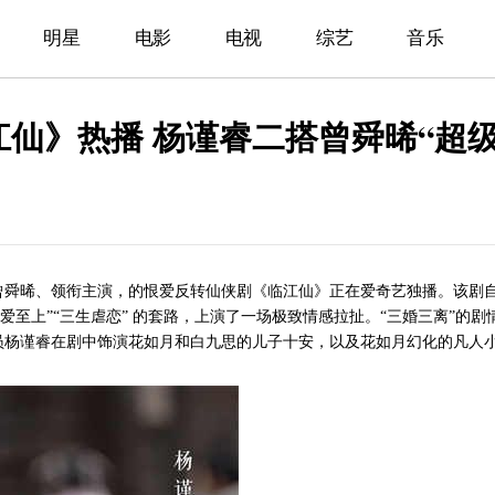
明星
电影
电视
综艺
音乐
江仙》热播 杨谨睿二搭曾舜晞“超级
曾舜晞、领衔主演，的恨爱反转仙侠剧《临江仙》正在爱奇艺独播。该剧
唯爱至上”“三生虐恋” 的套路，上演了一场极致情感拉扯。“三婚三离”的剧
员杨谨睿在剧中饰演花如月和白九思的儿子十安，以及花如月幻化的凡人