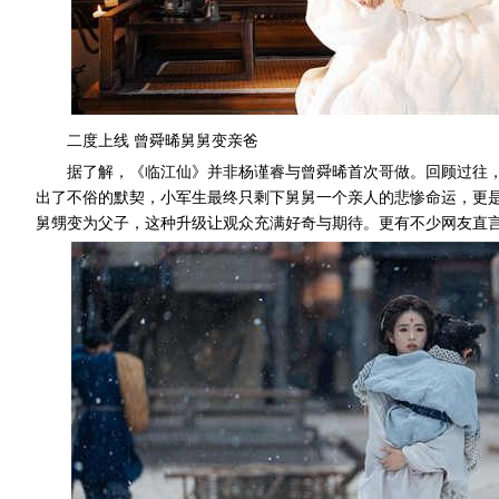
二度上线
曾舜晞舅舅变亲爸
据了解，《临江仙》并非杨谨睿与曾舜晞首次哥做。回顾过往
出了不俗的默契，小军生最终只剩下舅舅一个亲人的悲惨命运，更
舅甥变为父子，这种升级让观众充满好奇与期待。更有不少网友直