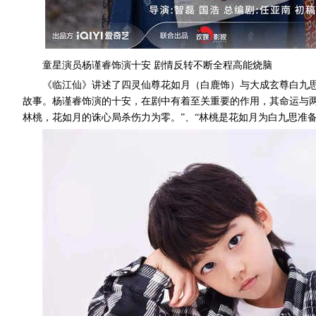
童星演员杨谨睿饰演十安 剧情反转不断全程高能烧脑
《临江仙》讲述了四灵仙尊花如月（白鹿饰）与大成玄尊白九
故事。杨谨睿饰演的十安，在剧中有着至关重要的作用，其命运与
林桃，花如月的诛心局杀伤力为零。”、“林桃是花如月为白九思准备