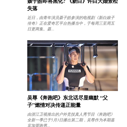
聂子皓即将黑化? 《新白》许白大婚景松
失落
近日，由青年演员聂子皓参演的电视剧《新白娘子
传奇》正在爱奇艺平台热播当中，于每周三至周五
日更两集。聂...
吴尊《奔跑吧》东北话尽显幽默 “父
子”燃情对决传递正能量
由浙江卫视推出的户外竞技真人秀节目《奔跑吧》
全新一季已于5月3日播出第二期，吴尊作为本期嘉
宾加盟跑男...