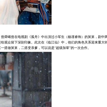
，曾舜晞曾在电视剧《孤舟》中出演过小军生（杨谨睿饰）的舅舅，剧中
是给观众留下深刻印象。此次在《临江仙》中，他们的角色关系迎来重大
言一搭做舅舅，二搭变亲爹，可以说是
“超级加辈”的一次合作。