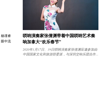
唢呐演奏家张倩渊带着中国唢呐艺术奏
，杨谨睿
响加拿大“欢乐春节”
，眼中流
2020年1月17日、19日唢呐演奏家张倩渊应邀参加由
中国国家文化和旅游部委派，与深圳交响乐团合作...