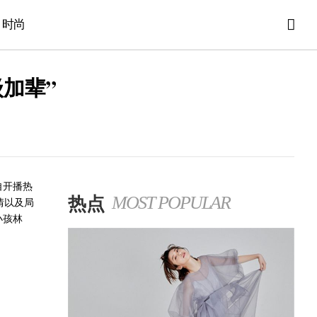
时尚
加辈”
自开播热
热点
MOST POPULAR
情以及局
小孩林