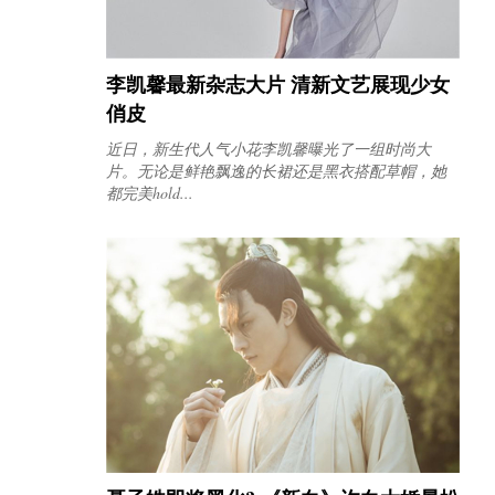
李凯馨最新杂志大片 清新文艺展现少女
俏皮
近日，新生代人气小花李凯馨曝光了一组时尚大
片。无论是鲜艳飘逸的长裙还是黑衣搭配草帽，她
都完美hold...