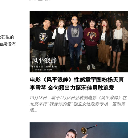
救苍生的
“如果没有
电影《风平浪静》性感章宇圈粉杨天真
李雪琴 金句频出力挺宋佳勇敢追爱
10月28日，将于11月6日公映的电影《风平浪静》在
北京举行“我要你的爱”独立女性观影专场，监制黄
渤...