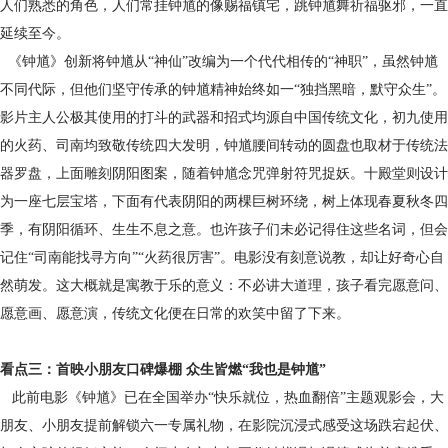
人们熟悉的角色，人们常挂钟馗的像赐福镇宅，跳钟馗舞祈福驱邪，一直
延续至今。
《钟馗》创新将钟馗从“神仙”改编为一个代代相传的“神职”，虽然钟馗
不同代际，但他们坚守传承的钟馗精神始终如一“独挡黑暗，默守众生”。
影片主人公极其使用的打斗的武器和招式均源自中国传统文化，初九使用
的火药、司南均致敬传统四大发明，钟馗腰间转动的圆盘也取材于传统法
器罗盘，上面雕刻阴阳图案，随着钟馗念咒弹射符咒捉妖。十殿堂则设计
为一座七层宝塔，下面有代表阴阳的两棵巨树环绕，树上体现春夏秋冬四
季，有阴阳循环、生生不息之意。也许孩子们未必记得住这些名词，但会
记住“司南能找寻方向”“火药很厉害”。电影没有刻意说教，却让好奇心自
然萌发。这大概就是寓教于乐的意义：不必讲大道理，孩子看完愿意问、
愿意画、愿意演，传统文化便在日常的欢笑中留了下来。
看点三：首映小朋友口碑爆棚 众生皆燃“我也是钟馗”
此前电影《钟馗》已在全国举办“快乐就位，热血翻倍”主题观影会，大
朋友、小朋友提前解锁六一专属礼物，在影院沉浸式感受这场跌宕起伏、