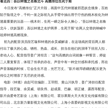
看点四：吾以钟馗之名唤北斗 高燃传位生死于斯
今日发布“高燃传位”正片片段，画面中五代钟馗被邪恶妖念缠身，百姓
陷于险境之中，千钧一发之际初九从手臂中抽出用于疗伤的桃木枝化为钟
馗最重要的法器——桃木剑，生死一瞬之际令人揪心，“吾以钟馗之名唤
北斗，伏妖荡邪，吾以钟馗之名护两界，生死于斯”在两人交替的呐喊中
祖师钟馗高燃现身。
初九的配音演员段艺璇和钟馗的余昊威解读，在这场戏的背后两人都
付出了极大的心血。牺牲、热血、成长、担当在他们的演绎下丝丝入扣，
牵动人心。配音指导姜广涛坦言：“这句高燃的台词就像一种誓言，师徒
二人重复誓言，体现了传承的存在。声音中有一种交付感和承托感，而在
声音落幅的时候，它会生生不息，光芒万丈。”影片雄浑磅礴的配乐更为
传位之时增添了无尽的史诗感。
电影《钟馗》由彭可欣编剧，王羽熙、黄山川执导，姜广涛担任配音
指导，段艺璇、余昊威、胡良伟、赵成晨、巴赫、胡正健、露西等配音。
影片由爱奇艺影业（上海）有限公司、霍尔果斯火天大有文化传媒有限公
司出品，北京新力量影视文化有限公司、上海小喜爱屿影视文化有限公司