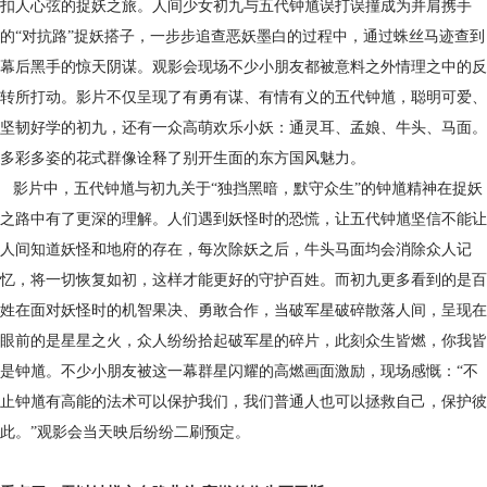
扣人心弦的捉妖之旅。人间少女初九与五代钟馗误打误撞成为并肩携手
的“对抗路”捉妖搭子，一步步追查恶妖墨白的过程中，通过蛛丝马迹查到
幕后黑手的惊天阴谋。观影会现场不少小朋友都被意料之外情理之中的反
转所打动。影片不仅呈现了有勇有谋、有情有义的五代钟馗，聪明可爱、
坚韧好学的初九，还有一众高萌欢乐小妖：通灵耳、孟娘、牛头、马面。
多彩多姿的花式群像诠释了别开生面的东方国风魅力。
影片中，五代钟馗与初九关于“独挡黑暗，默守众生”的钟馗精神在捉妖
之路中有了更深的理解。人们遇到妖怪时的恐慌，让五代钟馗坚信不能让
人间知道妖怪和地府的存在，每次除妖之后，牛头马面均会消除众人记
忆，将一切恢复如初，这样才能更好的守护百姓。而初九更多看到的是百
姓在面对妖怪时的机智果决、勇敢合作，当破军星破碎散落人间，呈现在
眼前的是星星之火，众人纷纷拾起破军星的碎片，此刻众生皆燃，你我皆
是钟馗。不少小朋友被这一幕群星闪耀的高燃画面激励，现场感慨：“不
止钟馗有高能的法术可以保护我们，我们普通人也可以拯救自己，保护彼
此。”观影会当天映后纷纷二刷预定。