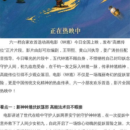
六一档合家欢首选动画电影《钟馗》今日全国上映，发布“高燃传
位”正片片段。影片由彭可欣编剧，王羽熙、黄山川执导，姜广涛担任配
音指导。今日曝光的片段中，五代钟馗不顾自身，不惜牺牲自己封印妖念
守护人间，初九临危受命，在千钧一发之际入钟馗一脉，传承钟馗精神，
高能传位引得不少观众落泪。电影《钟馗》不仅是一场瑰丽奇幻的捉妖冒
险，更是中国传统文化精神的热血传承。六一小朋友欢乐首选，影片全国
热映中！
看点一：新神钟馗伏妖荡邪 高能法术目不暇接
电影讲述了世代在暗中守护人妖两界安宁的守护神钟馗，在一次捉妖中
意外救下了人间少女初九，自此开启了一场惊心动魄的捉妖冒险之旅。大