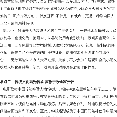
银幕首次呈现新神钟馗，自定档起便吸引众多观众讨论。“很中式、很热
血”“重新认识了钟馗”“没想到钟馗可以这么燃”不少观众被今日发布的“高
燃传位”正片片段打动，“伏妖荡邪”不仅是一种使命，更是一种取自国人
正义不屈的精神信仰。
影片中，钟馗开大的高燃法术吸引了无数关注，一把桃木剑既可以是伏
妖利器，也能化为一把雨伞，法器随使用者化形变幻。腰间罗盘配合“推
迁二炁，以命风雷”的咒术发射出无数符咒捆绑妖邪。初九一招制敌的降
妖扇、保护自己不受伤害的四手护身符、使用桃木剑召唤北斗封印妖
念……无数高能法术令人大呼过瘾。此前，不少参加主题观影会的小朋友
映后人均化身钟馗、初九，纷纷开启对影片幕后创作的探究。
看点二：传统文化高光传承 寓教于乐全家开怀
电影取材中国传统神话人物“钟馗”，相传钟馗在唐朝初年中了进士，却
在殿试时因为相貌凶恶，被皇帝榜上除名，义愤之下撞柱而亡。地府见他
刚正不屈，便保他元神，助他修炼。后来，妖念作乱，钟馗以德报怨为人
间挺身而出封印了妖念。至此，钟馗逐渐成为了中国民间俗神信仰中最为