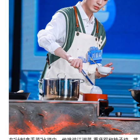
在“计时拿手菜”比拼中，他挑战江湖菜-重庆双椒辣子鸡，将