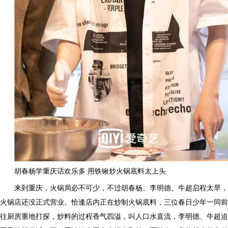
胡春杨学重庆话欢乐多 用铁锹炒火锅底料太上头
来到重庆，火锅局必不可少，不过胡春杨、李明德、牛超启程太早，
火锅店还没正式营业。恰逢店内正在炒制火锅底料，三位春日少年一同前
往厨房重地打探，炒料的过程香气四溢，叫人口水直流，李明德、牛超迫