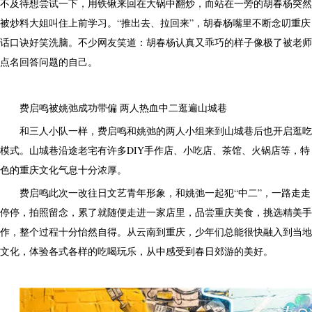
不及待想尝试一下，用铁锹来回在大锅中翻炒，而站在一旁的胡春杨突然
被炒料大姐叫住上前学习。“推出去、拉回来”，胡春杨嘴里不断念叨重庆
话口诀好笑洗脑。不少网友笑道：胡春杨认真又乖巧的样子像极了被老师
点名回答问题的自己。
费启鸣被姚弛成功带偏 两人热血中二逛遍山城巷
和三人小队一样，费启鸣和姚弛的两人小组来到山城巷后也开启逛吃
模式。山城巷沿途老宅有许多DIY手作店、小吃店、茶馆、火锅店等，特
色的重庆文化气息十分浓厚。
费启鸣此次一改往日文艺青年形象，和姚弛一起犯“中二”，一路走走
停停，拍照留念，累了就随便走进一家店里，品尝重庆美食，挑选精美手
作，整个过程十分怡然自得。从云南到重庆，少年们总能很快融入到当地
文化，体验各式各样的吃喝玩乐，从中感受到春日郊游的美好。