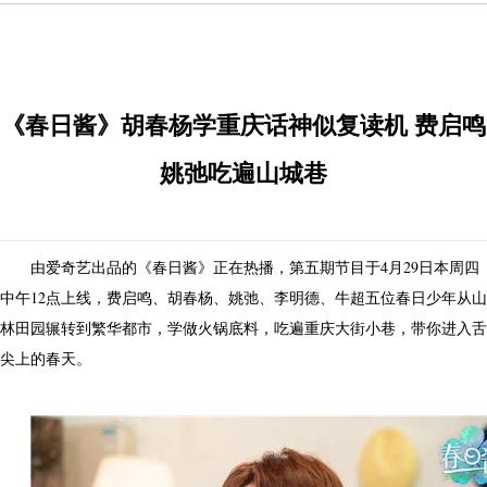
《春日酱》胡春杨学重庆话神似复读机 费启鸣
姚弛吃遍山城巷
由爱奇艺出品的《春日酱》正在热播，第五期节目于4月29日本周四
中午12点上线，费启鸣、胡春杨、姚弛、李明德、牛超五位春日少年从山
林田园辗转到繁华都市，学做火锅底料，吃遍重庆大街小巷，带你进入舌
尖上的春天。