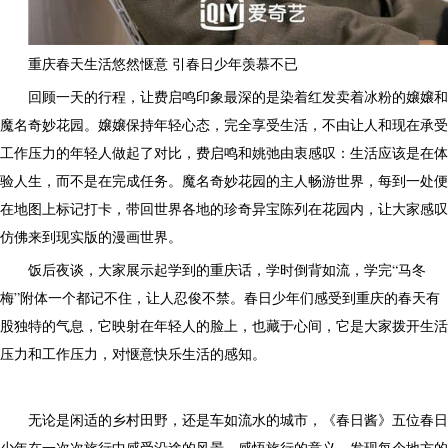
重庆春天生活悠然惬意 引春日少年羡慕不已
回顾一天的行程，让费启鸣印象最深的是染着红发卖着冰粉的嬢嬢和
魔名奇妙花园。嬢嬢保持年轻心态，完全享受生活，不由让人和现在承受
工作压力的年轻人做起了对比，费启鸣和姚弛由衷感叹：生活应该是在体
验人生，而不是在完成任务。魔名奇妙花园的主人畅游世界，每到一处便
在地图上标记打卡，带回世界各地的珍奇异宝陈列在花园内，让大家感叹
仿佛来到现实版的漫画世界。
饭后夜谈，大家展示起学到的重庆话，学时倒背如流，学完“马冬
梅”附体一个都记不住，让人忍俊不禁。春日少年们感受到重庆的春天有
股独特的气息，它映射在年轻人的脸上，也藏于心间，它是大家拨开生活
压力和工作压力，对惬意快乐生活的感知。
无论是闲适的乡村田野，还是车如流水的城市，《春日酱》五位春日
少年在一次次旅行中感受沿途的风景，感悟旅行的意义，发现每个地方的