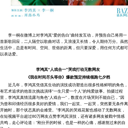
李一桐在微博上对李鸿其“爱的告白”曲转发互动，并预告自己将用一
首新歌回应，二人隔空以歌曲对话，又浪漫又长情，令人期待万分。虽然
生活中，总是有时间、空间、世俗的距离，但只要深爱，用任何方式都可
以表达爱。
李鸿其“人戏合一”哭戏打动无数网友
《我在时间尽头等你》爆款预定持续领跑七夕档
近几年，李鸿其凭借其生动的演技成功塑造出很多性格鲜明的角色，
有艺术追求的他首次挑战演绎“一生只爱一个人”的纯爱故事。拍摄过程
里，李鸿其真情流露与角色“人戏合一”，数度在片场哭到不能自已，“因
为曾和邱倩经历很多美好的爱情，我们一起笑、一起哭，突然要无条件离
开她时，那个状态真的会难受。”李鸿其的哭戏花絮也感动了无数网友，
在短视频平台超过80万网友点赞李鸿其演技，还有诸多网友被戳中情感
共鸣，走心评论道：“刚分开的时候，也是一样的心痛，感谢熬过来的自