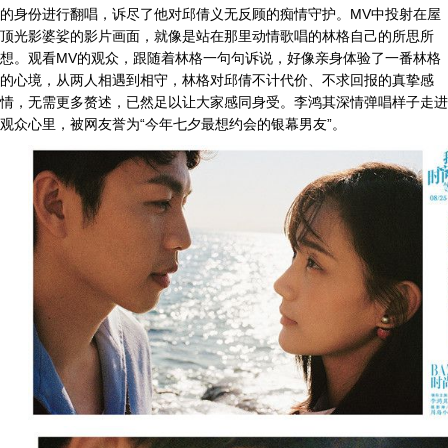
的身份进行翻唱，诉尽了他对邱倩义无反顾的痴情守护。MV中投射在屋
顶光影婆娑的影片画面，就像是站在那里动情歌唱的林格自己的所思所
想。观看MV的观众，跟随着林格一句句诉说，好像亲身体验了一番林格
的心境，从两人相遇到相守，林格对邱倩不计代价、不求回报的真挚感
情，无需更多赘述，已然足以让大家感同身受。李鸿其深情弹唱样子走进
观众心里，被网友誉为“今年七夕最想约会的银幕男友”。