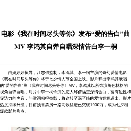
电影《我在时间尽头等你》发布“爱的告白”曲
MV 李鸿其自弹自唱深情告白李一桐
由姚婷婷执导，江志强监制，李鸿其、李一桐主演的奇幻爱情电影
《我在时间尽头等你》将于七夕情人节全国上映。影片释出李鸿其献唱
的“爱的告白”曲《我在时间尽头等你》MV，李鸿其以所饰演角色林格的
视角自弹自唱，对片中李一桐饰演的恋人邱倩隔空深情告白，富有磁性和
穿透力的声音，与歌词相得益彰，将这段至深至纯的爱情娓娓道出。影片
热度持续升温，目前预售票房一路高歌猛进已突破1900万，成为七夕档
爆款影片焦点。