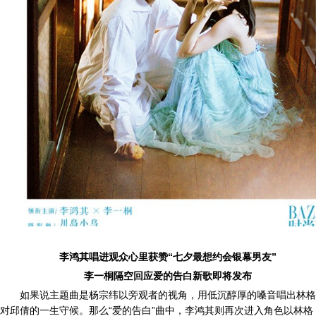
李鸿其唱进观众心里获赞“七夕最想约会银幕男友”
李一桐隔空回应爱的告白新歌即将发布
如果说主题曲是杨宗纬以旁观者的视角，用低沉醇厚的嗓音唱出林格
对邱倩的一生守候。那么“爱的告白”曲中，李鸿其则再次进入角色以林格