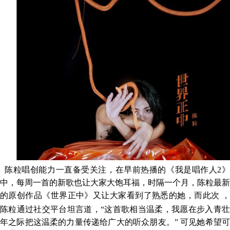
陈粒唱创能力一直备受关注
，
在早前热播的《我是唱作人
2
中，每周一首的新歌也让大家大饱耳福，
时隔
一个月
，陈粒
最新
的原创作品
《世界正中》又让大家看到了熟悉的她，而此次
陈粒
通过
社交平台
坦言道
，
“
这首歌相当温柔，
我
愿在
步入青
年之际把
这温柔的力量传递给广大的
听众朋友
。
”
可见她希望