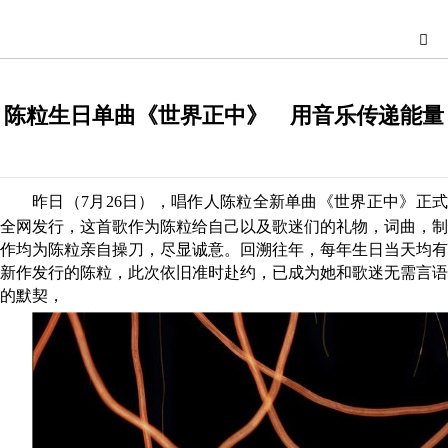
陈粒生日单曲《世界正中》 用音乐传递能量
昨日（
7月26日）
，
唱作人陈粒
全新
单曲《
世界正中
》
正
全网发行
，
这首歌作为陈粒给自己以及歌迷们的礼物，词曲，制
作均为陈粒亲自操刀，尽显诚意
。回溯往年，每年生日当天均有
新作发行的陈粒，此次依旧准时
赴约，
已成为
她
和歌迷
无需言语
的默契，