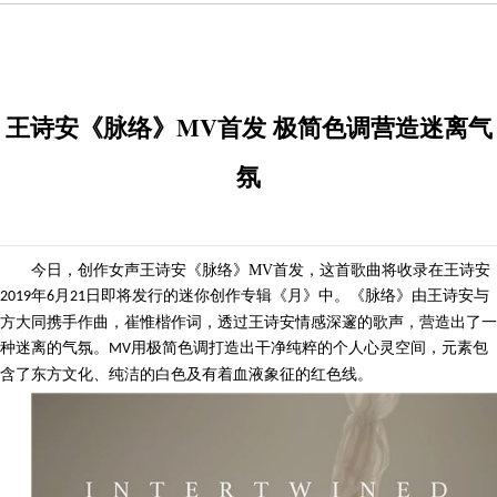
王诗安《脉络》MV首发 极简色调营造迷离气
氛
今日，创作女声王诗安《脉络》
MV
首发，这首歌曲将收录在王诗安
年
月
日即将发行的迷你创作专辑《月》中。《脉络》由王诗安与
2019
6
21
方大同携手作曲，崔惟楷作词，透过王诗安情感深邃的歌声，营造出了一
种迷离的气氛。
用极简色调打造出干净纯粹的个人心灵空间，元素包
MV
含了东方文化、纯洁的白色及有着血液象征的红色线。