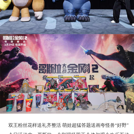
双王粉丝花样送礼齐整活 萌娃超猛答题送画夸怪兽“好野”