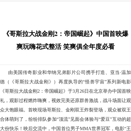
《哥斯拉大战金刚2：帝国崛起》中国首映爆
爽玩嗨花式整活 笑爽俱全年度必看
由美国传奇影业和华纳兄弟影片公司携手打造、亚当·温加
德（《哥斯拉大战金刚》）再度执导的“怪兽宇宙”系列新电影
《哥斯拉大战金刚2：帝国崛起》于3月26日在北京举办中国首映
礼，观影过程燃炸嗨爽，视效完美还原群兽激战，战斗场面让观
众大饱眼福。首映现场哥斯拉、金刚双王炸裂登场，观众被双王
合体萌到了，纷纷排队参加“顶流”见面会体验与“爱豆”互动的超
大份快乐！映后交流中，中国首位男子MMA世界冠军，电影“王