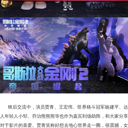
映后交流中，演员贾青、王宏伟、世界格斗冠军杨建平、达
人年轻人小邹、乔治熊熊熊等也作为嘉宾到场助阵，和大家分享
对于影片的喜爱。贾青笑称好想去地心世界走一圈，很震撼，女