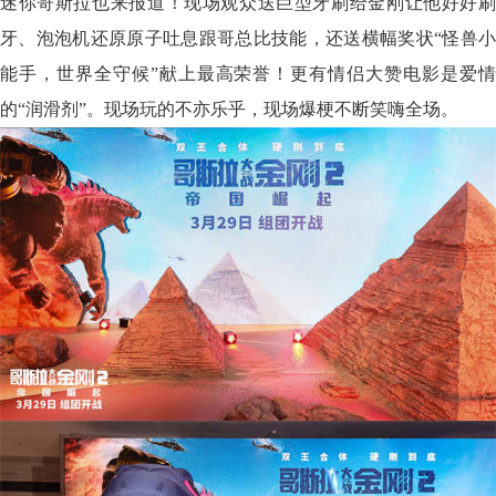
迷你哥斯拉也来报道！现场观众送巨型牙刷给金刚让他好好刷
牙、泡泡机还原原子吐息跟哥总比技能，还送横幅奖状“怪兽小
能手，世界全守候”献上最高荣誉！更有情侣大赞电影是爱情
的“润滑剂”。现场玩的不亦乐乎，现场爆梗不断笑嗨全场。