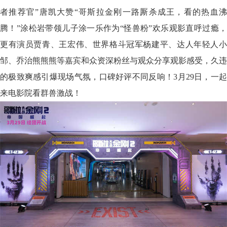
者推荐官”唐凯大赞“哥斯拉金刚一路厮杀成王，看的热血沸
腾！”涂松岩带领儿子涂一乐作为“怪兽粉”欢乐观影直呼过瘾，
更有演员贾青、王宏伟、世界格斗冠军杨建平、达人年轻人小
邹、乔治熊熊熊等嘉宾和众资深粉丝与观众分享观影感受，久违
的极致爽感引爆现场气氛，口碑好评不同反响！3月29日，一起
来电影院看群兽激战！