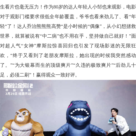
生看片也毫无压力！作为80岁的达人年轻人小邹也来观影，电影
对于观影门槛要求很低全年龄覆盖，爷爷也看来劲儿了、看“年
轻“了！达人乔治熊熊熊高赞“是小时候的“偶像”，从小幻想拯救
世界，就算被说有“中二病”也不用在乎，坚持做自己就好！”面
对超人气“女神”摩斯拉惊喜回归也引发了现场影迷的无限狂
欢，“终于又看到了老朋友摩斯拉，她出现的时候我突然感动
了。”“为大银幕而生的顶级爽片”“久违的极致爽片”“后劲儿十
足，必须二刷”！赢得观众一致好评。