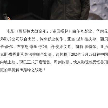
电影《哥斯拉大战金刚2：帝国崛起》由传奇影业、华纳兄
弟影片公司联合出品，传奇影业制作，亚当·温加德执导，丽贝
卡·豪尔、布莱恩·泰里·亨利、丹·史蒂文斯、凯莉·霍特尔、亚历
克斯·费恩斯和陈法拉联合出演，该片将于2024年3月29日在中国
内地上映，现已正式开启预售。即刻购票，快来影院感受怪兽顶
流的年度解压巅峰之战吧！