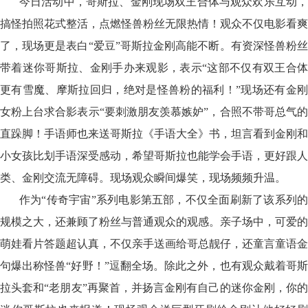
今日活动中，哥斯拉、金刚现场双王合体与观众欢乐互动，
搞怪拍照花式整活，点燃怪兽粉丝无限热情！观众不仅电影看爽
了，现场更是表白“爱豆”哥斯拉金刚高能不断。有资深怪兽粉丝
带着迷你哥斯拉、金刚手办来观影，表示“这部不仅有双王合体
更有雪魔、摩斯拉回归，绝对是怪兽粉的福利！”现场还有金刚
女粉上台求合影表示“要刺激朋友羡慕嫉妒”，合照不带哥总气的
直跺脚！手语师也来送哥斯拉《手语大全》书，坦言看到金刚和
小女孩比划手语深受感动，希望哥斯拉也能学会手语，更好跟人
类、金刚交流无障碍。现场观众瞬间爆笑，现场频频升温。
作为“传奇宇宙”系列电影第五部，不仅全面刷新了该系列的
规模之大，还兼顾了粉丝与普通观众的观感。亲子场中，可爱的
萌娃看片答题超认真，不仅亲手送画给哥总靓仔，还童言童语金
句爆出称怪兽“好野！”逗翻全场。除此之外，也有观众戴着哥斯
拉头套和“老朋友”再聚首，并扬言金刚有自己的迷你金刚，你的