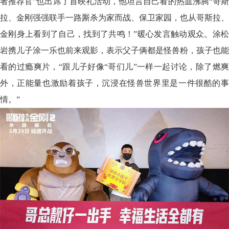
者推荐官”也出席了首映礼活动，他坦言自己看的热血沸腾“哥斯
拉、金刚强强联手一路厮杀为家而战、保卫家园，也从哥斯拉、
金刚身上看到了自己，找到了共鸣！”暖心发言触动观众。涂松
岩携儿子涂一乐也前来观影，表示父子俩都是怪兽粉，孩子也能
看的过瘾爽片，“跟儿子好像“哥们儿”一样一起讨论，除了燃爽
外，正能量也激励着孩子，沉浸在怪兽世界里是一件很酷的事
情。”