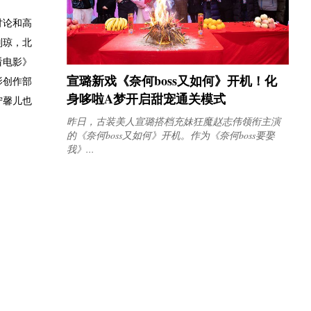
讨论和高
刘琼，北
看电影》
宣璐新戏《奈何boss又如何》开机！化
影创作部
身哆啦A梦开启甜宠通关模式
宁馨儿也
昨日，古装美人宣璐搭档充妹狂魔赵志伟领衔主演
的《奈何boss又如何》开机。作为《奈何boss要娶
我》...