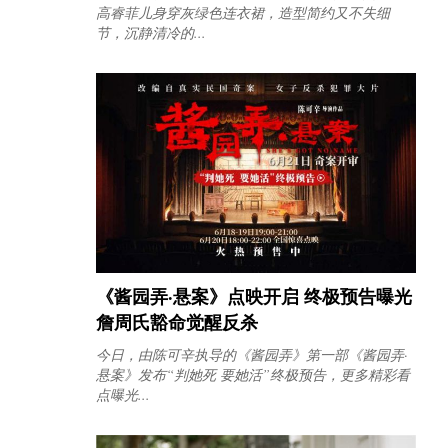
高睿菲儿身穿灰绿色连衣裙，造型简约又不失细
节，沉静清冷的...
《酱园弄·悬案》点映开启 终极预告曝光
詹周氏豁命觉醒反杀
今日，由陈可辛执导的《酱园弄》第一部《酱园弄·
悬案》发布“判她死 要她活”终极预告，更多精彩看
点曝光...