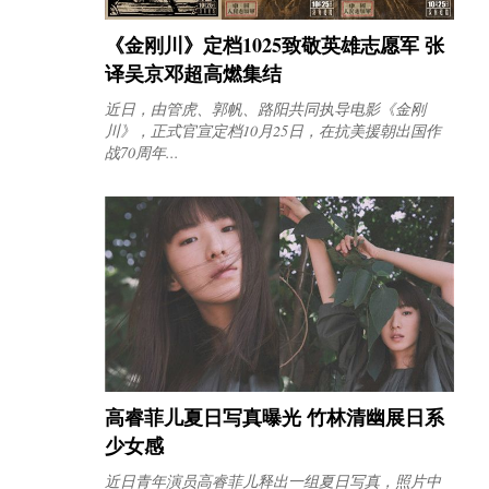
《金刚川》定档1025致敬英雄志愿军 张
译吴京邓超高燃集结
近日，由管虎、郭帆、路阳共同执导电影《金刚
川》，正式官宣定档10月25日，在抗美援朝出国作
战70周年...
高睿菲儿夏日写真曝光 竹林清幽展日系
少女感
近日青年演员高睿菲儿释出一组夏日写真，照片中