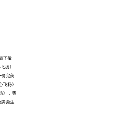
满了敬
心飞扬》
一份完美
心飞扬》
扬》，我
金牌诞生