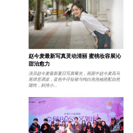
赵今麦最新写真灵动清丽 蜜桃妆容展沁
甜治愈力
演员赵今麦最新夏日写真曝光，画面中赵今麦高马
尾肆意调皮，蓝色牛仔短裙与纯白泡泡袖搭配自然
随性，斜挎小...