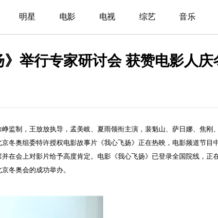
明星
电影
电视
综艺
音乐
扬》举行专家研讨会 获赞电影人庆
徐峥监制，王放放执导，孟美岐、夏雨领衔主演，裴魁山、萨日娜、焦刚
北京冬奥组委特许授权电影故事片《我心飞扬》正在热映，电影频道节目
席并在会上对影片给予高度肯定。
电影《我心飞扬》已登录全国院线，正
北京冬奥会的成功举办。