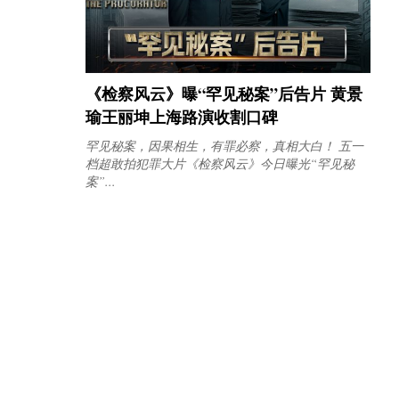
《检察风云》曝“罕见秘案”后告片 黄景
瑜王丽坤上海路演收割口碑
罕见秘案，因果相生，有罪必察，真相大白！ 五一
档超敢拍犯罪大片《检察风云》今日曝光“罕见秘
案”...