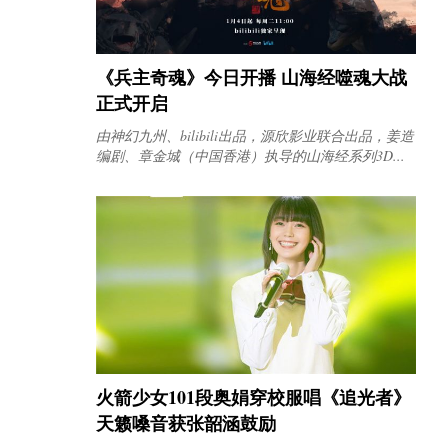
《兵主奇魂》今日开播 山海经噬魂大战
正式开启
由神幻九州、bilibili出品，源欣影业联合出品，姜造
编剧、章金城（中国香港）执导的山海经系列3D...
火箭少女101段奥娟穿校服唱《追光者》
天籁嗓音获张韶涵鼓励