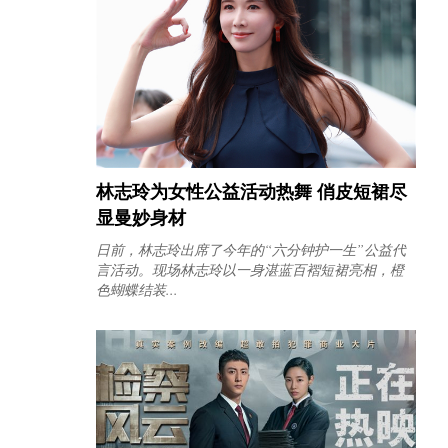
林志玲为女性公益活动热舞 俏皮短裙尽
显曼妙身材
日前，林志玲出席了今年的“六分钟护一生”公益代
言活动。现场林志玲以一身湛蓝百褶短裙亮相，橙
色蝴蝶结装...