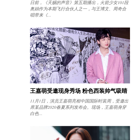
日前，《天赐的声音》第五期播出，火箭少女101段
奥娟作为本期飞行合伙人之一，与王博文、周奇合
唱带来《...
王嘉萌受邀现身秀场 粉色西装帅气吸睛
11月1日，演员王嘉萌亮相中国国际时装周，受邀出
席某品牌2020春夏系列发布会。现场，王嘉萌身穿
白色...