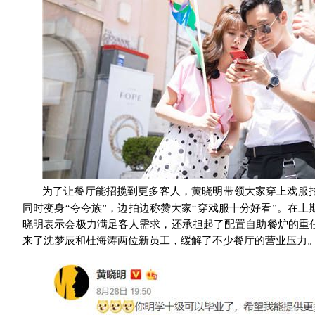
为了让餐厅能招揽到更多客人，黄晓明带领大家穿上戏服
同时变身
“夸夸族”，边拍边称赞大家“穿戏服十分好看”。在
晓明表示会极力满足客人需求，还承担起了配置自助餐炉的重
来了沈梦辰和杜海涛两位新员工，缓解了不少餐厅的营业压力