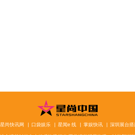
星尚快讯网
|
口袋娱乐
|
星闻e 线
|
掌娱快讯
|
深圳展台搭