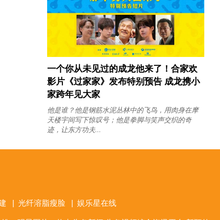
一个你从未见过的成龙他来了！合家欢
影片《过家家》发布特别预告 成龙携小
家跨年见大家
他是谁？他是钢筋水泥丛林中的飞鸟，用肉身在摩
天楼宇间写下惊叹号；他是拳脚与笑声交织的奇
迹，让东方功夫...
建
|
光纤溶脂瘦脸
|
娱乐星在线