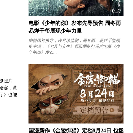
电影《少年的你》发布先导预告 周冬雨
易烊千玺展现少年力量
由曾国祥执导，许月珍监制，周冬雨、易烊千玺领
衔主演，《七月与安生》原班团队打造的电影《少
年的你》发布...
摄照片，
婚宴，黄
厅》也迎
国漫新作《金陵御猫》定档8月24日 包拯