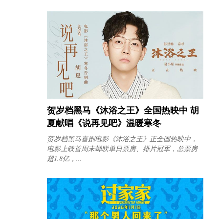
贺岁档黑马《沐浴之王》全国热映中 胡
夏献唱《说再见吧》温暖寒冬
贺岁档黑马喜剧电影《沐浴之王》正全国热映中，
电影上映首周末蝉联单日票房、排片冠军，总票房
超1.8亿，...