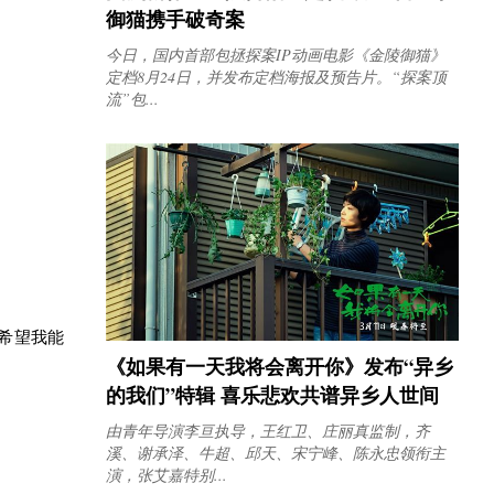
御猫携手破奇案
今日，国内首部包拯探案IP动画电影《金陵御猫》
定档8月24日，并发布定档海报及预告片。“探案顶
流”包...
“希望我能
《如果有一天我将会离开你》发布“异乡
的我们”特辑 喜乐悲欢共谱异乡人世间
由青年导演李亘执导，王红卫、庄丽真监制，齐
溪、谢承泽、牛超、邱天、宋宁峰、陈永忠领衔主
演，张艾嘉特别...