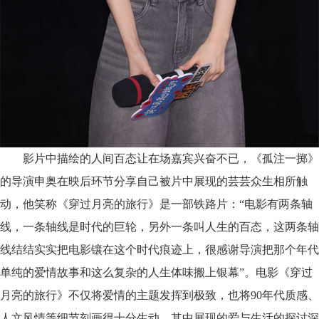
影片中描绘的人间百态
让在场嘉宾兴奋不已
，《孤注一掷》
的导演申奥
在映后环节分享自己被片中展现的芸芸众生相所触
动，他
笑称《穿过月亮的旅行》
是一部
铁路片
：
“电影有两条轴
线，一条轴线是时代的巨轮，另外一条叫人生的百态，这两条轴
线结结实实把电影镶在这个时代痕迹上，很感谢导演把那个年代
单纯的爱情故事和这么复杂的人生体味搬上
银
幕
”。
电影《穿过
月亮的旅行》不仅将爱情的主题发挥到极致，也将
90年代质感、
人文风情等细节刻画得十分生动，其中展现的爱与生活的探讨深