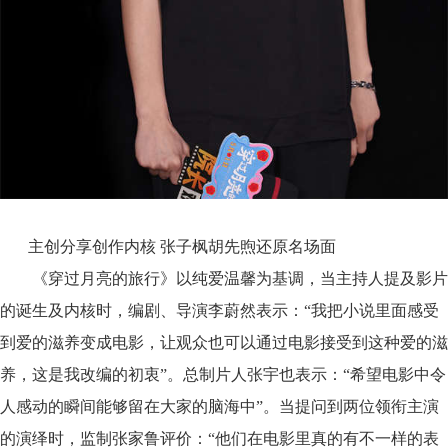
主创分享
创作
内核
张子枫胡先煦
还原名场面
《穿过月亮的旅行》以纯爱温馨为基调，当主持人提及影片
的诞生及内核时，编剧、导演李蔚然表示：
“我把小说里面感受
到爱的滋养变成电影，让观众也可以通过电影接受到这种爱的滋
养，这是我改编的初衷”。总制片人张宇也表示：“希望电影中令
人感动的瞬间能够留在大家的脑海中”
。
当提问到
两位领衔主演
的演绎时
，监制张家鲁
评价
：
“他们在电影里真的有不一样的表