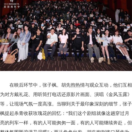
在映后环节中，张子枫、胡先煦热情与观众互动，
他们
互相
为
对方
戴礼花
、用听筒打电话
还原影片画面
、演唱《金风玉露》
等，让现场气氛一度高涨
。
当聊到关于最印象深刻的细节，
张子
枫提起杀青
收获
玫瑰花的回忆：
“我们这个剧组就像这趟穿过月
亮
的
列车一样，有的人可能匆匆一面，有的人可能继续奔赴，但