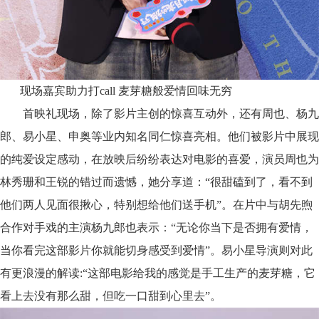
现场
嘉宾助力打
call
麦芽糖般爱情回味无穷
首映
礼现场
，
除了
影片主创
的惊喜互动外，还有
周也、
杨九
郎
、
易小星
、
申奥
等
业内知名同仁
惊喜亮相。
他们
被影片中展现
的纯爱设定感动
，在
放映后
纷纷表达对电影的喜爱
，演员周也
为
林秀珊和王锐的错过而遗憾，她分享道
：
“很甜磕到了，看不到
他们两人见面很揪心，特别想给他们送手机”。
在片中与胡先煦
合作对手戏的主演
杨九郎也表示：
“无论你当下是否拥有爱情，
当你看完这部影片你就能切身感受到爱情”。易小星导演
则对此
有更浪漫的解读
:
“
这部电影给我的感觉是手工生产的麦芽糖，它
看上去没有那么甜，但吃一口甜到心里去
”。