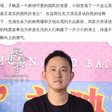
现，子枫是一个娇俏可爱的国民好老婆
，
小胡变成了一个这么英
俊又老实的国民好老公
”，在这两位实力演员灵动自然的诠释
下，充满生命力的林秀珊和王锐出现到大众眼前
，而
影片所讲述
的纯爱故事
也
为奔波生活的人们构建
了
一片小小的净土
，传递
不
断向上的勇气。