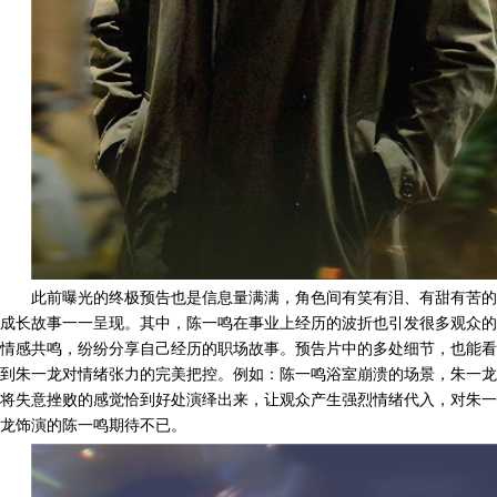
此前曝光的
终极预告
也是信息量满满，
角色间有笑有泪、有甜有苦的
成长故事一一呈现。其中，陈一鸣在事业上经历的波折也引发很多观众的
情感共鸣，纷纷分享自己经历的职场故事。预告片中的多处细节，也
能看
到
朱一龙
对
情绪
张力的完美把控。
例如：
陈一鸣浴室崩溃的场景，朱一龙
将
失意挫败
的
感觉
恰到好处
演绎
出来，
让观众产生强烈情绪代入，对朱一
龙饰演的陈一鸣
期待不已。