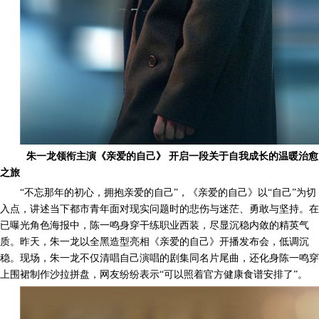
朱一龙领衔主演《亲爱的自己》
开启一段关于自我成长的温暖治愈
之旅
“不忘那年的初心，拥抱亲爱的自己”，
《亲爱的自己》
以
“自己”为切
入点，讲述当下都市青年面对现实问题时的悲伤与迷茫、勇敢与坚持
。
在
已曝光角色海报中，
陈一鸣
身穿
干练职业西装，尽显沉稳内敛的精英气
质。
昨天，朱一龙以全黑造型亮相《亲爱的自己》开播发布会，低调沉
稳。现场，朱一龙不仅清唱自己演唱的剧集同名片尾曲，还化身陈一鸣穿
上围裙制作沙拉拼盘，网友纷纷表示
“可以照着官方健康食谱安排了”。