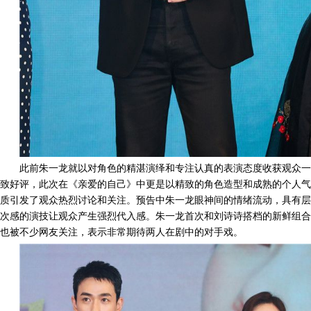
此前朱一龙就以对角色
的
精湛演绎和专注认真
的
表演态度收获观众一
致好评，此次在《亲爱的自己》中更是以精致的角色造型和成熟的个人气
质引发了观众热烈讨论和关注。预告中朱一龙眼神间的情绪流动
，
具有层
次感的演技
让观众产生强烈
代入感。朱一龙
首次
和刘诗诗搭档
的新鲜组合
也被不少网友关注，
表示非常期待两人在剧中的对手戏。