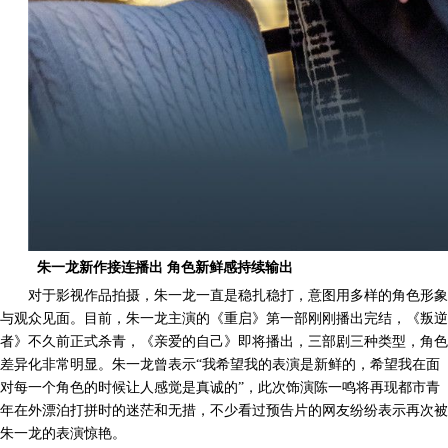
朱一龙新作接连播出
角色
新鲜感持续输出
对于影视作品拍摄
，
朱一龙一直是稳扎稳打，
意图用多样的角色形象
与观众见面。目前，朱一龙主演的
《重启》第
一部
刚刚播出
完结，《叛逆
者》不久前
正式
杀青，《亲爱的自己》
即将
播出
，三部剧三种类型，角色
差异化
非常
明显。朱一龙
曾表示
“我希望我的表演是新鲜的，希望我在面
对每一个角色的时候让人感觉是真诚的”，此次饰演
陈一鸣
将
再现都市青
年在外漂泊打拼时的迷茫和无措，
不少看过预告片的网友纷纷表示再次被
朱一龙的表演惊艳。