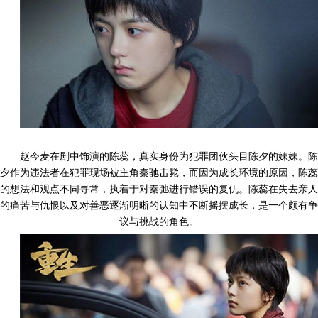
赵今麦在剧中饰演的陈蕊，真实身份为犯罪团伙头目陈夕的妹妹。陈
夕作为违法者在犯罪现场被主角秦驰击毙，而因为成长环境的原因，陈蕊
的想法和观点不同寻常，执着于对秦弛进行错误的复仇。陈蕊在失去亲人
的痛苦与仇恨以及对善恶逐渐明晰的认知中不断摇摆成长，是一个颇有争
议与挑战的角色。