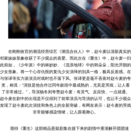
在刚刚收官的潮流经营综艺《潮流合伙人》中，赵今麦以清新真实的
邻家妹妹形象收获了不少观众的喜爱。而此次在《重生》中，赵今麦一扫
此前如，《少年派》中的林妙妙、《流浪地球》中的韩朵朵，阳光开朗的
少女形象。将一个心存仇恨的复仇少女演绎的别具一格，极具反差感。在
与张译等实力派演员对戏时也不落下风。张译更是毫不吝啬对赵今麦的夸
奖，称其：“演技是他合作过同年龄段中最成熟的，尤其是哭戏，让人看
了非常难过。”，导演杨冬则夸赞赵今麦：有灵气、反应快、一点就通。
赵今麦在剧中的出现是不仅得到了前辈演员与导演的认可，也让不少观众
发现了赵今麦此次演技和角色上的全新突破，有网友表示：赵今麦的哭戏
非常能够感染情绪，让人跟着揪心。
期待《重生》这部精品悬疑剧集在接下来的剧情中逐渐解开团团迷