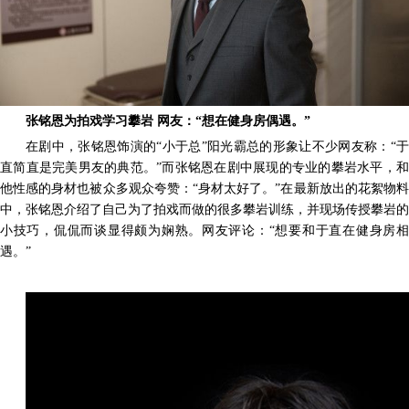
张铭恩为拍戏学习攀岩
网友：
“想在健身房偶遇。”
在剧中，张铭恩饰演的
“小于总”阳光霸总的形象让不少网友称：“
直简直是完美男友的典范。”而张铭恩在剧中展现的专业的攀岩水平，和
他性感的身材也被众多观众夸赞：“身材太好了。”在最新放出的花絮物料
中，张铭恩介绍了自己为了拍戏而做的很多攀岩训练，并现场传授攀岩的
小技巧，侃侃而谈显得颇为娴熟。网友评论：“想要和于直在健身房相
遇。”